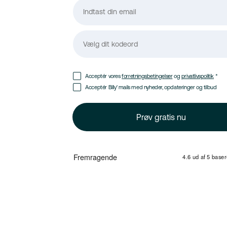
Acceptér vores
forretningsbetingelser
og
privatlivspolitik
*
Acceptér Billy' mails med nyheder, opdateringer og tilbud
Prøv gratis nu