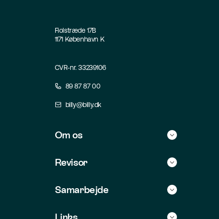
Fiolstræde 17B
1171 København K
CVR-nr. 33239106
89 87 87 00
billy@billy.dk
Om os
Historie
Revisor
Kontakt
Find selv revisor
Samarbejde
Jobs
For revisorer
Integrationer
Links