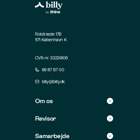
Fiolstræde 17B
1171 København K
CVR-nr. 33239106
89 87 87 00
billy@billy.dk
Om os
Historie
Revisor
Kontakt
Find selv revisor
Samarbejde
Jobs