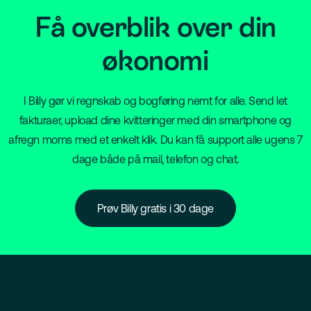
Få overblik over din
økonomi
I Billy gør vi regnskab og bogføring nemt for alle. Send let
fakturaer, upload dine kvitteringer med din smartphone og
afregn moms med et enkelt klik. Du kan få support alle ugens 7
dage både på mail, telefon og chat.
Prøv Billy gratis i 30 dage