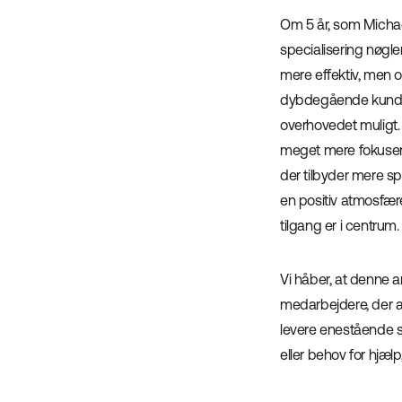
Om 5 år, som Michae
specialisering nøgle
mere effektiv, men 
dybdegående kundeo
overhovedet muligt. 
meget mere fokusere
der tilbyder mere sp
en positiv atmosfære
tilgang er i centrum.
Vi håber, at denne ar
medarbejdere, der arb
levere enestående s
eller behov for hjælp