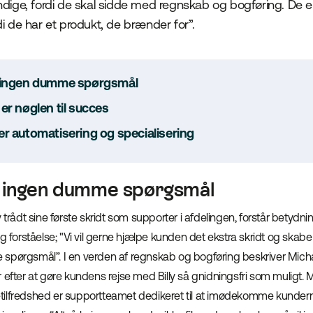
ndige, fordi de skal sidde med regnskab og bogføring. De e
i de har et produkt, de brænder for”.
s ingen dumme spørgsmål
er nøglen til succes
er automatisering og specialisering
s ingen dumme spørgsmål
 trådt sine første skridt som supporter i afdelingen, forstår betydni
og forståelse; "Vi vil gerne hjælpe kunden det ekstra skridt og skab
spørgsmål”. I en verden af regnskab og bogføring beskriver Mic
 efter at gøre kundens rejse med Billy så gnidningsfri som muligt.
tilfredshed er supportteamet dedikeret til at imødekomme kunde