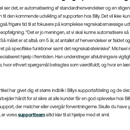
l ser det, er automatisering af standardhenvendelser og en stigen
n til den kommende udvikling af supporten hos Billy. Det vil ikke k
også frigøre tid til at fokusere på komplekse regnskabsmæssige ud
pfølgning. “Det er jo meningen, at vi skal kunne automatisere s
Så målet er at altså om 5 år, at antallet af henvendelser er faldet o
t på specifikke funktioner samt det regnskabstekniske”. Michael se
ecialiseret hjælp i fremtiden. Han understreger afslutningsvis vigti
, hvor ethvert spørgsmål betragtes som værdifuldt, og hvor en løs
tikel har givet dig et større indblik i Billys supportafdeling og de d
ejder hårdt for at sikre at alle kunder får en god oplevelse hos Billy
upport, der matcher eller overgår forventningerne. Skulle du have 
, er vores
supportteam
altid klar til at hjælpe med et smil.