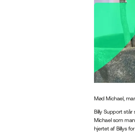
Mød Michael, mana
Billy Support stå
Michael som manag
hjertet af Billys f