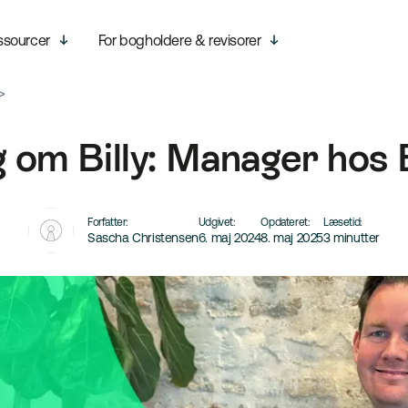
ssourcer
For bogholdere & revisorer
 om Billy: Manager hos B
Forfatter:
Udgivet:
Opdateret:
Læsetid:
Sascha Christensen
6. maj 2024
8. maj 2025
3 minutter