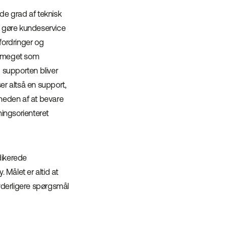
de grad af teknisk
un gøre kundeservice
fordringer og
å meget som
g supporten bliver
r altså en support,
gheden af at bevare
ningsorienteret
edikerede
. Målet er altid at
yderligere spørgsmål