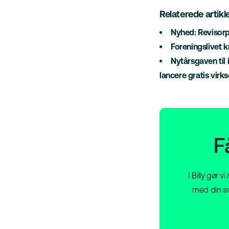
Relaterede artikle
Nyhed: Revisorp
Foreningslivet k
Nytårsgaven til 
lancere gratis virk
F
I Billy gør 
med din sm