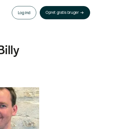
Opret gratis bruger
Log ind
illy