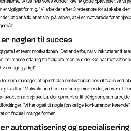
nalisme. “Altså hvis vores kunder ikke fik gode oplevelser, så vil j
m er vigtigst for mig. "Vi arbejder efter 3 rettesnore for at skabe d
der; at der altid er et smil på læben, at vi er motiverede for at hjæl
gsmål”.
er nøglen til succes
gtigste i et team motivationen "Det er derfor, når vi rekrutterer til te
 hel masse erfaring fra tidligere, men hvis de ikke har motivationen
 være ligegyldigt”.
 for som manager, at opretholde motivationen hos sit team ved a
dskultur. "Motivationen hos medarbejderne er det, vi lever af. Der er
ar skabt en arbejdskultur, der opmuntrer til idérigdom, samarbejde
 udfordringer. “Vi har også tit nogle forskellige konkurrencer kørende” 
vation findes i mange former.
er automatisering og specialisering