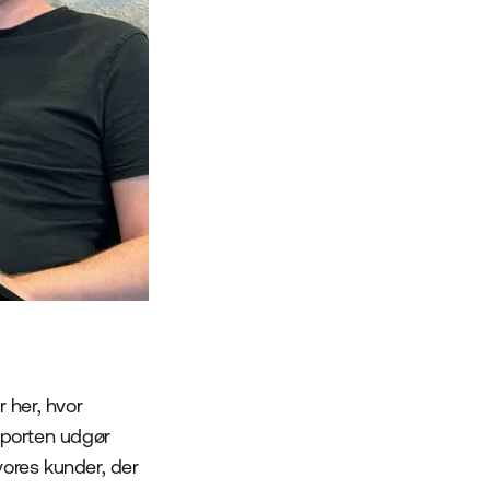
 her, hvor
pporten udgør
 vores kunder, der