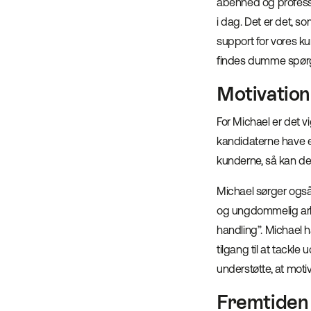
åbenhed og professio
i dag. Det er det, so
support for vores kun
findes dumme spør
Motivation 
For Michael er det vi
kandidaterne have en
kunderne, så kan det
Michael sørger også
og ungdommelig arbej
handling”. Michael h
tilgang til at tackle
understøtte, at moti
Fremtiden 