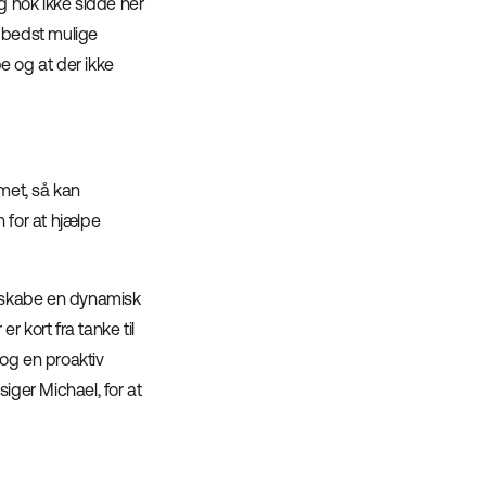
eg nok ikke sidde her
en bedst mulige
pe og at der ikke
amet, så kan
 for at hjælpe
t skabe en dynamisk
 kort fra tanke til
 og en proaktiv
siger Michael, for at