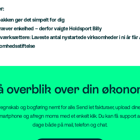
r:
akken gør det simpelt for dig
ræver enkelhed – derfor valgte Holdsport Billy
iværksættere: Laveste antal nystartede virksomheder i ni år får A
somhedsstiftelse
å overblik over din økono
vi regnskab og bogføring nemt for alle. Send let fakturaer, upload dine
artphone og afregn moms med et enkelt klik. Du kan få support a
dage både på mail, telefon og chat.