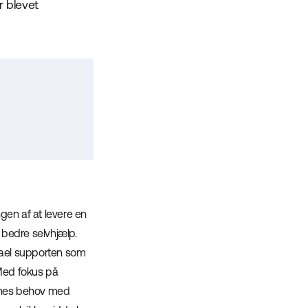
r blevet
ngen af at levere en
e bedre selvhjælp.
hael supporten som
 Med fokus på
rnes behov med