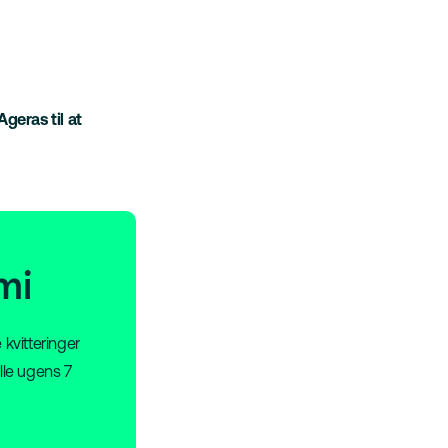
geras til at
mi
 kvitteringer
lle ugens 7