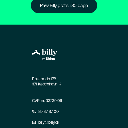
Prøv Billy gratis i 30 dage
Fiolstræde 17B
1171 København K
CVR-nr. 33239106
89 87 87 00
billy@billy.dk