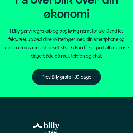
økonomi
I Billy gør vi regnskab og bogføring nemt for alle. Send let
fakturaer, upload dine kvitteringer med din smartphone og
afregn moms med et enkelt klik. Du kan få support alle ugens 7
dage både på mail, telefon og chat.
Prøv Billy gratis i 30 dage