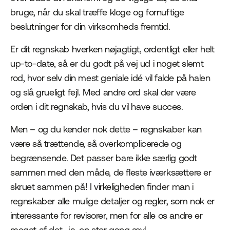
bruge, når du skal træffe kloge og fornuftige
beslutninger for din virksomheds fremtid.
Er dit regnskab hverken nøjagtigt, ordentligt eller helt
up-to-date, så er du godt på vej ud i noget slemt
rod, hvor selv din mest geniale idé vil falde på halen
og slå grueligt fejl. Med andre ord skal der være
orden i dit regnskab, hvis du vil have succes.
Men – og du kender nok dette – regnskaber kan
være så trættende, så overkomplicerede og
begrænsende. Det passer bare ikke særlig godt
sammen med den måde, de fleste iværksættere er
skruet sammen på! I virkeligheden finder man i
regnskaber alle mulige detaljer og regler, som nok er
interessante for revisorer, men for alle os andre er
meget af det.. ja, en stor gang ævl.