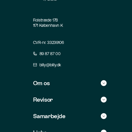
Fiolstræde 17B
1171 København K
CVR-nr. 33239106
89 87 87 00
billy@billy.dk
Om os
Historie
Revisor
Kontakt
Find selv revisor
Samarbejde
Jobs
For revisorer
Integrationer