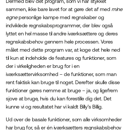
Dermed blev det program, som vi har stykket
sammen, ikke bare lavet for at gøre det af med
mine
egne
personlige kampe med regnskaber og
indviklede regnskabsprogrammer, der blev også
lyttet en hel masse til andre iværksættere og deres
regnskabsbehov gennem hele processen. Vores
målet med dette program var, at koge det hele ned
til kun at indeholde de features og funktioner, som
der i virkeligheden er brug for i en
iværksættervirksomhed – de funktioner, som man
rent faktisk kan bruge til noget. Derefter skulle disse
funktioner gøres nemme at bruge – ja, og ligefrem
sjove at bruge, hvis du kan forestille dig det. Det
kunne vi og resultatet har vi kaldt Billy’s Billig.
Ud over de basale funktioner, som alle virksomheder
har brug for, så er én iværksætters regnskabsbehov