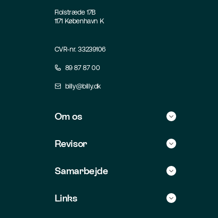
Fiolstræde 17B
1171 København K
CVR-nr. 33239106
89 87 87 00
billy@billy.dk
Om os
Historie
Revisor
Kontakt
Find selv revisor
Samarbejde
Jobs
For revisorer
Integrationer
Links
For udviklere