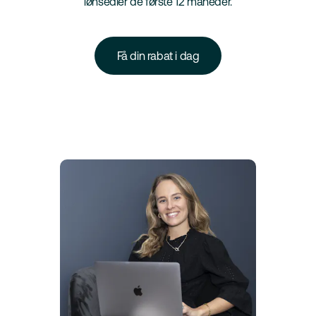
lønsedler de første 12 måneder.
Få din rabat i dag