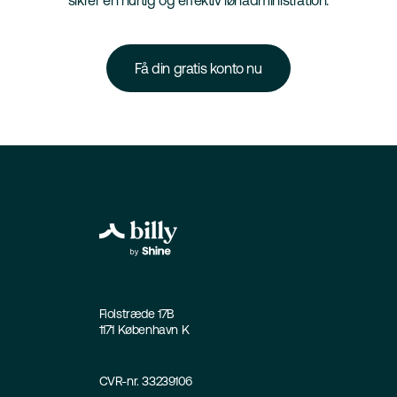
sikrer en hurtig og effektiv lønadministration.
Få din gratis konto nu
Fiolstræde 17B
1171 København K
CVR-nr. 33239106