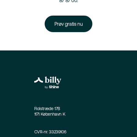
87 87 00.
Prøv gratis nu
Fiolstræde 17B
1171 København K
CVR-nr. 33239106