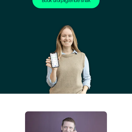
Book uforpligtende snak