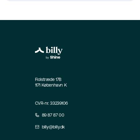
Fiolstræde 17B
1171 København K
CVR-nr. 33239106
89 87 87 00
billy@billy.dk