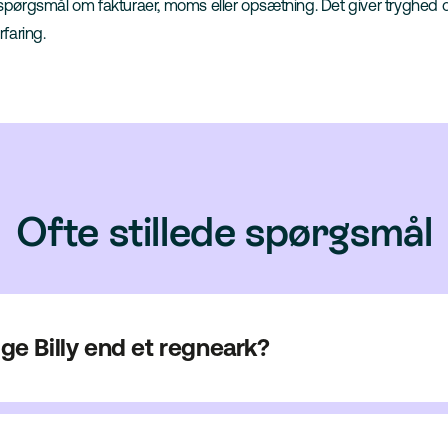
 spørgsmål om fakturaer, moms eller opsætning. Det giver tryghed 
faring.
Ofte stillede spørgsmål
uge Billy end et regneark?
 krypteret og automatisk sikkerhedskopieret.
ter eller i Google Drive, og kan slettes, ændres eller deles ved en fej