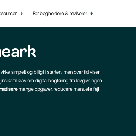
ssourcer
For bogholdere & revisorer
gneark
ke simpelt og billigt i starten, men over tid viser
lrisiko til krav om digital bogføring fra lovgivningen.
matisere
mange opgaver, reducere manuelle fejl