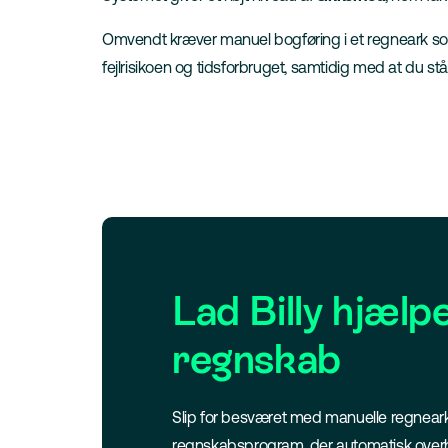
Omvendt kræver manuel bogføring i et regneark som E
fejlrisikoen og tidsforbruget, samtidig med at du stå
Lad Billy hjælp
regnskab
Slip for besværet med manuelle regneark
regnskabsprogram, der automatisk overhol