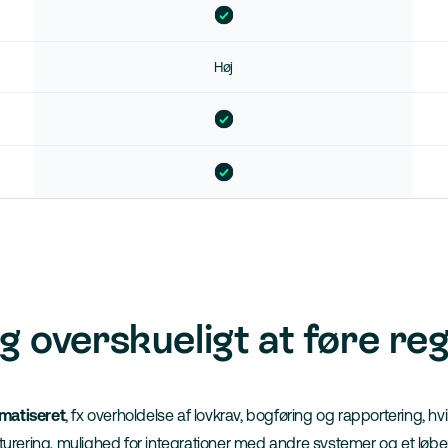
Høj
og overskueligt at føre r
matiseret
, fx overholdelse af lovkrav, bogføring og rapportering, hv
kturering, mulighed for integrationer med andre systemer og et lø