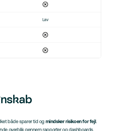
Lav
egnskab
ilket både sparer tid og
mindsker risikoen for fejl
.
bende overblik gennem rapporter og dashboards.