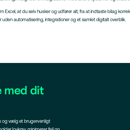
xcel, at du selv husker og udfører alt, fra at indtaste bilag korrek
r uden automatisering, integrationer og et samlet digitalt overblik.
e med dit
 og vælg et brugervenligt
der lovkrav, minimerer fejl og