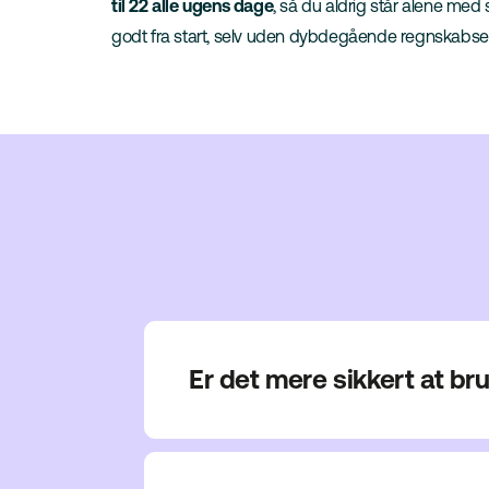
til 22 alle ugens dage
, så du aldrig står alene med
godt fra start, selv uden dybdegående regnskabser
Er det mere sikkert at br
I Billy er dine data gemt sikkert i skyen,
Et regneark ligger ofte lokalt på din compu