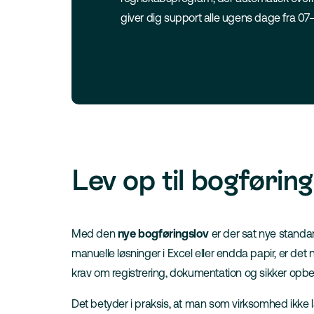
giver dig support alle ugens dage fra 07
Lev op til bogførin
Med den
nye bogføringslov
er der sat nye standar
manuelle løsninger i Excel eller endda papir, er det
krav om registrering, dokumentation og sikker opbe
Det betyder i praksis, at man som virksomhed ikk