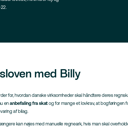
–22.
gsloven med Billy
der for, hvordan danske virksomheder skal håndtere deres regnskab.
 nu en
anbefaling fra skat
og for mange et lovkrav, at bogføringen fore
varing af bilag.
e længere kan nøjes med manuelle regneark, hvis man skal overho