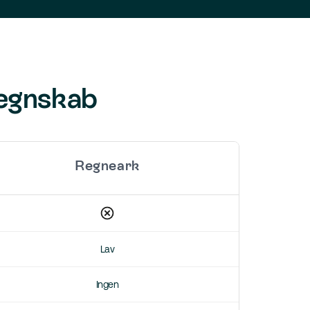
 regnskab
Regneark
Lav
Ingen