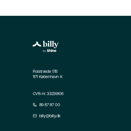
Fiolstræde 17B
1171 København K
CVR-nr. 33239106
89 87 87 00
billy@billy.dk