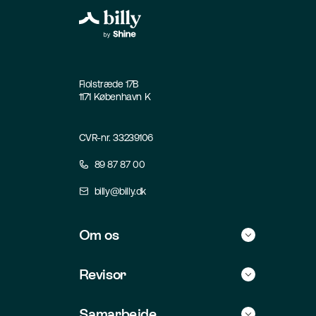
Fiolstræde 17B
1171 København K
CVR-nr. 33239106
89 87 87 00
billy@billy.dk
Om os
Historie
Revisor
Kontakt
Find selv revisor
Samarbejde