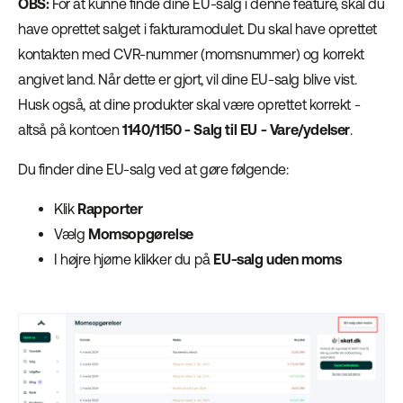
OBS:
For at kunne finde dine EU-salg i denne feature, skal du
have oprettet salget i fakturamodulet. Du skal have oprettet
kontakten med CVR-nummer (momsnummer) og korrekt
angivet land. Når dette er gjort, vil dine EU-salg blive vist.
Husk også, at dine produkter skal være oprettet korrekt -
altså på kontoen
1140/1150 - Salg til EU - Vare/ydelser
.
Du finder dine EU-salg ved at gøre følgende:
Klik
Rapporter
Vælg
Momsopgørelse
I højre hjørne klikker du på
EU-salg uden moms