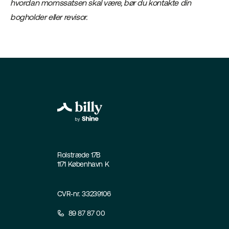
hvordan momssatsen skal være, bør du kontakte din
bogholder eller revisor.
Fiolstræde 17B
1171 København K
CVR-nr. 33239106
89 87 87 00