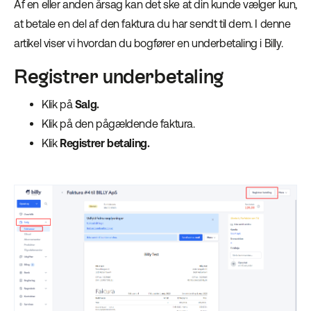
Af en eller anden årsag kan det ske at din kunde vælger kun,
at betale en del af den faktura du har sendt til dem. I denne
artikel viser vi hvordan du bogfører en underbetaling i Billy.
Registrer underbetaling
Klik på
Salg.
Klik på den pågældende faktura.
Klik
Registrer betaling.