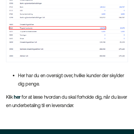
Her har du en oversigt over, hvilke kunder der skylder
dig penge.
Klik
her
for at læse hvordan du skal forholde dig, når du laver
en underbetaling til en leverandør.