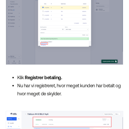
Klik
Registrer betaling.
Nu har vi registreret, hvor meget kunden har betalt og
hvor meget de skylder.