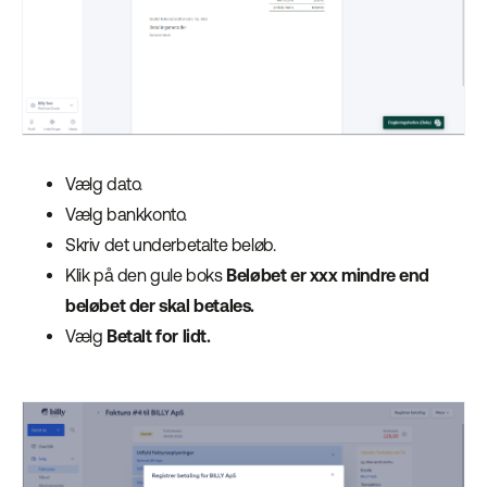
Vælg dato.
Vælg bankkonto.
Skriv det underbetalte beløb.
Klik på den gule boks
Beløbet er xxx mindre end
beløbet der skal betales.
Vælg
Betalt for lidt.