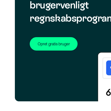
brugervenligt
regnskabsprogra
Opret gratis bruger