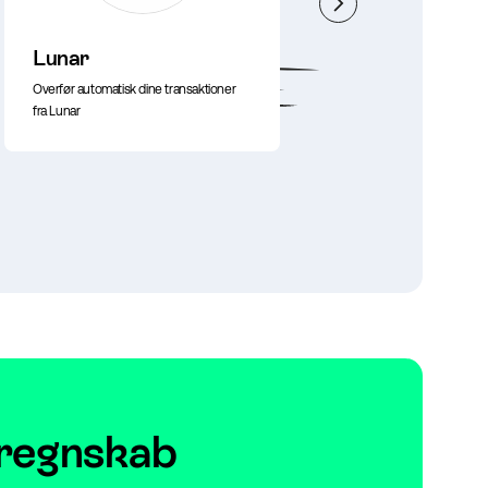
Lunar
Salary
Overfør automatisk dine transaktioner
fra Lunar
Danmarks letteste
 regnskab