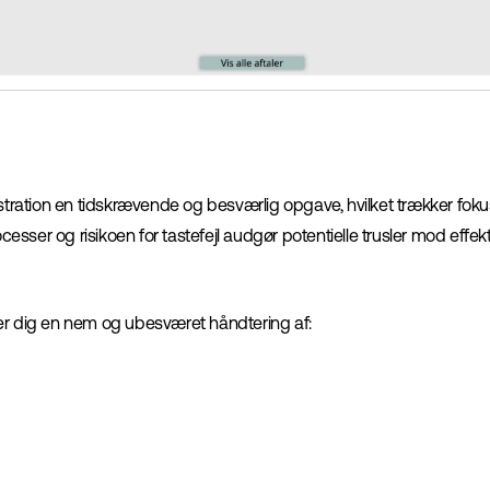
tration en tidskrævende og besværlig opgave, hvilket trækker fok
esser og risikoen for tastefejl audgør potentielle trusler mod effe
ver dig en nem og ubesværet håndtering af: