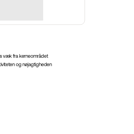
us væk fra kerneområdet
ktiviteten og nøjagtigheden