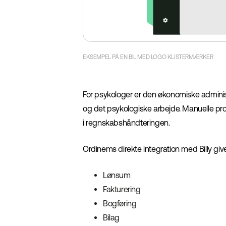
EKSEMPEL PÅ EN BIL MED LOGO KLISTERMÆRKER
For psykologer er den økonomiske adminis
og det psykologiske arbejde. Manuelle proc
i regnskabshåndteringen.
Ordinems direkte integration med Billy gi
Lønsum
Fakturering
Bogføring
Bilag