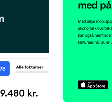
med på
m
Med Billys mobilapp,
økonomisk overblik
kan også nemt scann
fakturaer, når du er