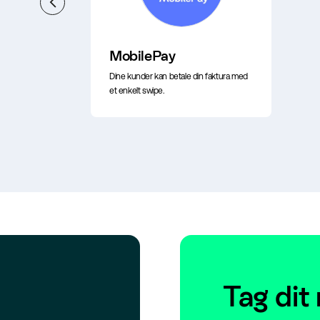
MobilePay
 fra
Dine kunder kan betale din faktura med
et enkelt swipe.
Tag dit