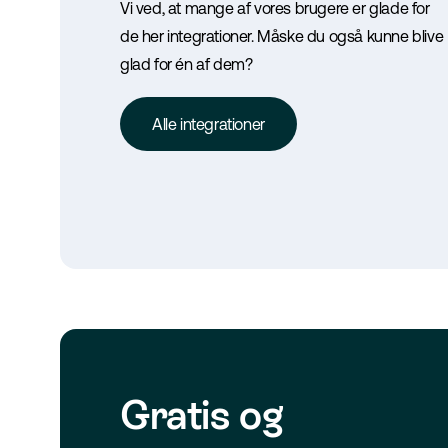
Vi ved, at mange af vores brugere er glade for
de her integrationer. Måske du også kunne blive
ba
glad for én af dem?
Kontolink
gs- og ordrestyring
Bogføring med 1 klik. Henter direkte
Alle integrationer
din bank.
Gratis og