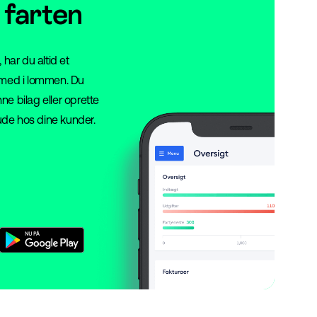
 farten
 har du altid et
 med i lommen. Du
e bilag eller oprette
 ude hos dine kunder.