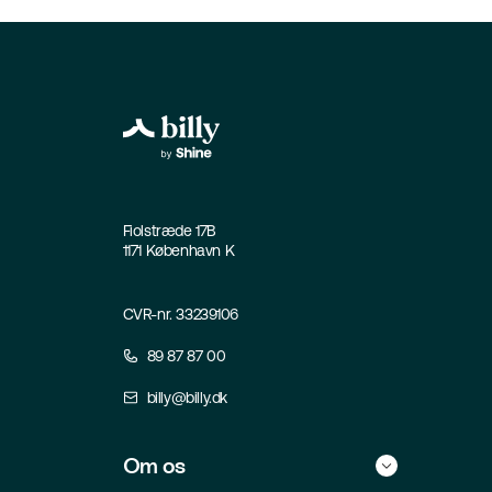
Fiolstræde 17B
1171 København K
CVR-nr. 33239106
89 87 87 00
billy@billy.dk
Om os