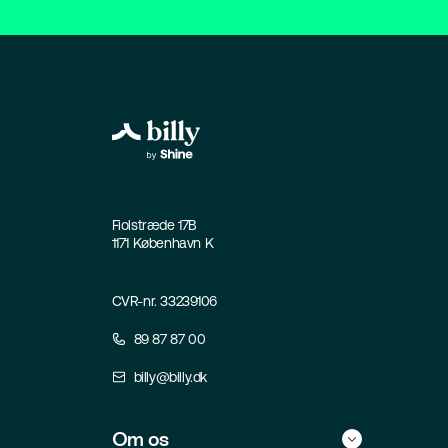
Fiolstræde 17B
1171 København K
CVR-nr. 33239106
89 87 87 00
billy@billy.dk
Om os