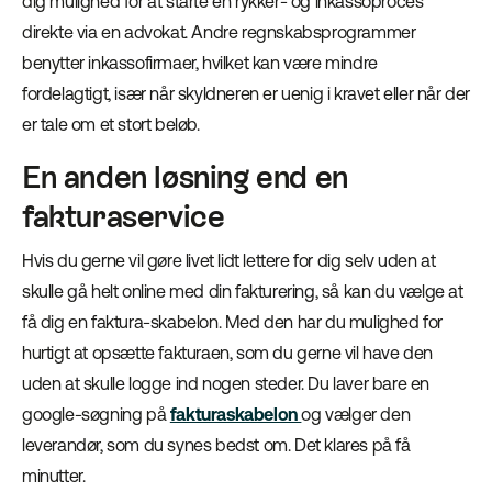
dig mulighed for at starte en rykker- og inkassoproces
direkte via en advokat. Andre regnskabsprogrammer
benytter inkassofirmaer, hvilket kan være mindre
fordelagtigt, især når skyldneren er uenig i kravet eller når der
er tale om et stort beløb.
En anden løsning end en
fakturaservice
Hvis du gerne vil gøre livet lidt lettere for dig selv uden at
skulle gå helt online med din fakturering, så kan du vælge at
få dig en faktura-skabelon. Med den har du mulighed for
hurtigt at opsætte fakturaen, som du gerne vil have den
uden at skulle logge ind nogen steder. Du laver bare en
google-søgning på
fakturaskabelon
og vælger den
leverandør, som du synes bedst om. Det klares på få
minutter.