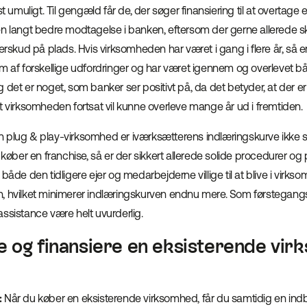
muligt. Til gengæld får de, der søger finansiering til at overtage 
en langt bedre modtagelse i banken, eftersom der gerne allerede s
verskud på plads. Hvis virksomheden har været i gang i flere år, så 
em af forskellige udfordringer og har været igennem og overlevet 
 det er noget, som banker ser positivt på, da det betyder, at der er
t virksomheden fortsat vil kunne overleve mange år ud i fremtiden.
plug & play-virksomhed er iværksætterens indlæringskurve ikke s
er en franchise, så er der sikkert allerede solide procedurer og p
både den tidligere ejer og medarbejderne villige til at blive i virks
, hvilket minimerer indlæringskurven endnu mere. Som førstegan
ssistance være helt uvurderlig.
e og finansiere en eksisterende vir
:
Når du køber en eksisterende virksomhed, får du samtidig en in