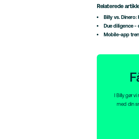
Relaterede artikle
Billy vs. Dinero
Due diligence -
Mobile-app tre
F
I Billy gør 
med din sm