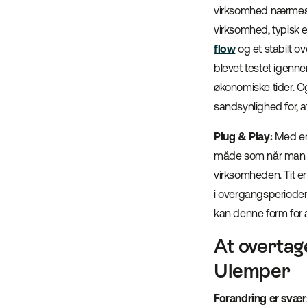
virksomhed nærmest u
virksomhed, typisk 
flow
og et stabilt o
blevet testet igenn
økonomiske tider. Og
sandsynlighed for, a
Plug & Play:
Med en 
måde som når man køb
virksomheden. Tit er 
i overgangsperioden
kan denne form for a
At overtag
Ulemper
Forandring er svær