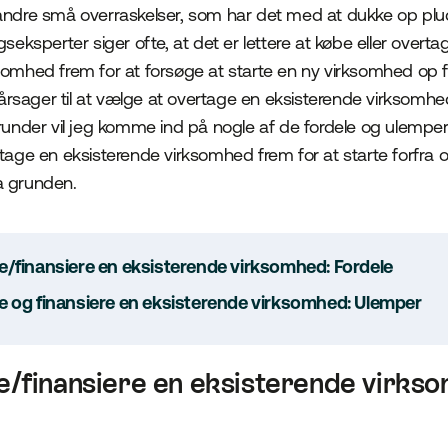
andre små overraskelser, som har det med at dukke op plu
gseksperter siger ofte, at det er lettere at købe eller overta
somhed frem for at forsøge at starte en ny virksomhed op 
sager til at vælge at overtage en eksisterende virksomhed 
erunder vil jeg komme ind på nogle af de fordele og ulemper
rtage en eksisterende virksomhed frem for at starte forfra
a grunden.
e/finansiere en eksisterende virksomhed: Fordele
e og finansiere en eksisterende virksomhed: Ulemper
e/finansiere en eksisterende virks