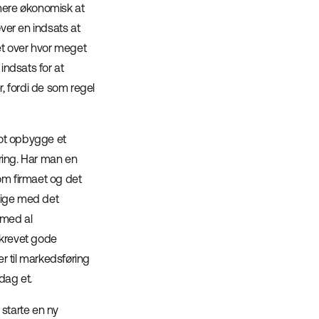
 mere økonomisk at
ver en indsats at
ket over hvor meget
 indsats for at
, fordi de som regel
lot opbygge et
ring. Har man en
 om firmaet og det
lige med det
 med al
skrevet gode
r til markedsføring
dag et.
 starte en ny