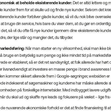
onomisk at beholde eksisterende kunder:
Det er altid lettere og
e kunder frem for at skulle ud og finde nye kunder. Selvom det kræ
isterende kunder forbliver glade kunder, så vil du nok blive overras
til at bruge din service, hvis bare du viser dem, at du gør en ordentlig
det, så vil du ofte få nye kunder igennem dine eksisterende kunder
ndre, der lige står og mangler det, du tilbyder.
 markedsføring:
Når man starter en ny virksomhed, skal man ikke b
å bruge en betydelig sum penge og ikke mindst tid på markedsfø
ede er etableret, så er det ret sandsynligt, at folk allerede har hørt
e er livsnødvendigt at investere en masse penge i brand awareness 
n kommer sikkert allerede frem i Google-søgninger, websiden er
ede indekseret af søgemaskiner og kunderne har måske allerede 
omheden på forskellige internetsider. Med indbygget lavere udgifte
 når du skal ud og skaffe nye leads og fokusere på vækst – lige fra 
e nuværende økonomiske forhold er det at finde finansiering til at