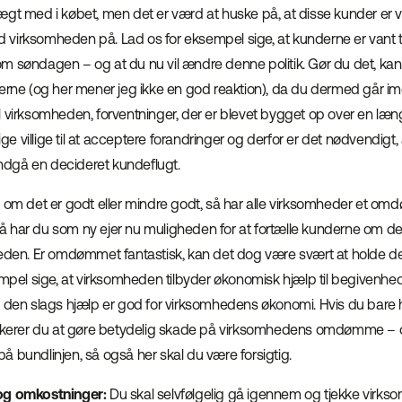
ægt med i købet, men det er værd at huske på, at disse kunder er v
virksomheden på. Lad os for eksempel sige, at kunderne er vant t
m søndagen – og at du nu vil ændre denne politik. Gør du det, ka
derne (og her mener jeg ikke en god reaktion), da du dermed går im
l virksomheden, forventninger, der er blevet bygget op over en læn
lige villige til at acceptere forandringer og derfor er det nødvendigt
 undgå en decideret kundeflugt.
om det er godt eller mindre godt, så har alle virksomheder et omd
 har du som ny ejer nu muligheden for at fortælle kunderne om det
heden. Er omdømmet fantastisk, kan det dog være svært at holde de
empel sige, at virksomheden tilbyder økonomisk hjælp til begivenhe
t den slags hjælp er god for virksomhedens økonomi. Hvis du bare h
isikerer du at gøre betydelig skade på virksomhedens omdømme –
 bundlinjen, så også her skal du være forsigtig.
og omkostninger:
Du skal selvfølgelig gå igennem og tjekke virk