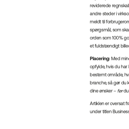
reviderede regnskabs
andre steder i vir
meldt til forbruger
spørgsmål, som skal s
orden som 100% gode
et fuldstændigt bil
Placering:
Med mindr
opfylde, hvis du har
bestemt område, hvor 
branche, så gør du k
dine ønsker –
før
du 
Artiklen er oversat
under titlen Busines