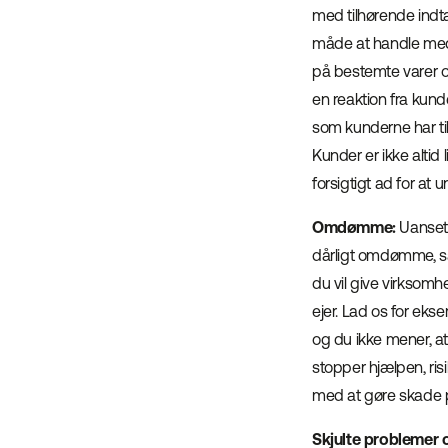
med tilhørende indt
måde at handle med 
på bestemte varer o
en reaktion fra kun
som kunderne har ti
Kunder er ikke altid 
forsigtigt ad for at
Omdømme:
Uanset 
dårligt omdømme, så
du vil give virksom
ejer. Lad os for eks
og du ikke mener, a
stopper hjælpen, r
med at gøre skade på
Skjulte problemer 