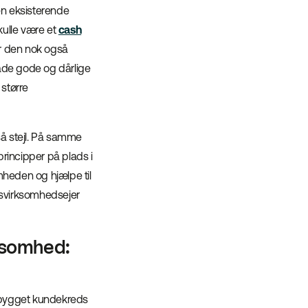
en eksisterende
kulle være et
cash
er den nok også
både gode og dårlige
 større
å stejl. På samme
rincipper på plads i
omheden og hjælpe til
gsvirksomhedsejer
ksomhed:
dbygget kundekreds