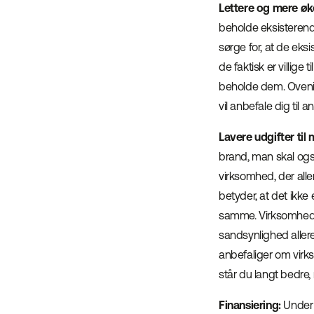
Lettere og mere øk
beholde eksisterend
sørge for, at de eks
de faktisk er villige 
beholde dem. Oveni 
vil anbefale dig til a
Lavere udgifter til
brand, man skal ogs
virksomhed, der aller
betyder, at det ikk
samme. Virksomhede
sandsynlighed aller
anbefaliger om virks
står du langt bedre,
Finansiering:
Under d