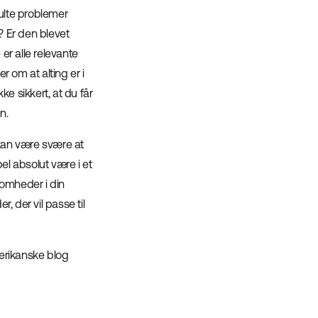
julte problemer
 Er den blevet
r alle relevante
r om at alting er i
 sikkert, at du får
n.
kan være svære at
el absolut være i et
ksomheder i din
, der vil passe til
merikanske blog