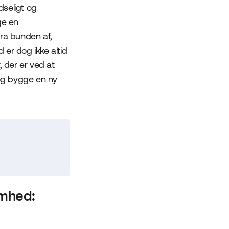
dseligt og
ge en
fra bunden af,
er dog ikke altid
, der er ved at
 og bygge en ny
omhed: