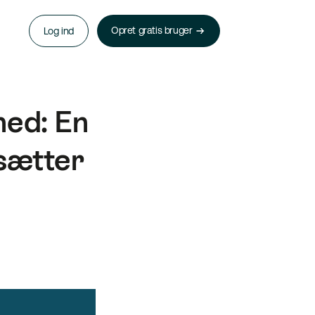
Opret gratis bruger
Log ind
hed: En
sætter