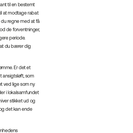
ant til en bestemt
il at modtage rabat
n du regne med at få
od de forventninger,
gere periode.
, at du bærer dig
ømme. Er det et
 ansigtsløft, som
t ved lige som ny
der i lokalsamfundet
iver stikket ud og
 og det kan ende
somhedens