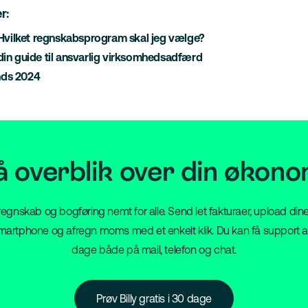
r:
: Hvilket regnskabsprogram skal jeg vælge?
 din guide til ansvarlig virksomhedsadfærd
nds 2024
å overblik over din økono
vi regnskab og bogføring nemt for alle. Send let fakturaer, upload dine
artphone og afregn moms med et enkelt klik. Du kan få support a
dage både på mail, telefon og chat.
Prøv Billy gratis i 30 dage