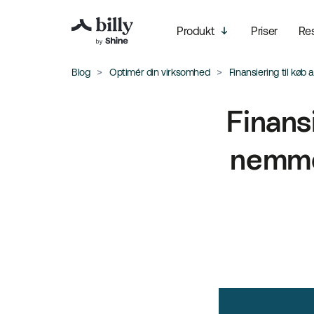
Produkt
Priser
Re
Blog
Optimér din virksomhed
Finansiering til kø
Finans
nemme