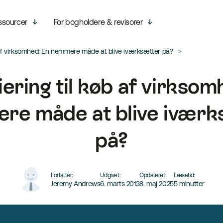
ssourcer
For bogholdere & revisorer
b af virksomhed: En nemmere måde at blive iværksætter på?
iering til køb af virksom
re måde at blive iværk
på?
Forfatter:
Udgivet:
Opdateret:
Læsetid:
Jeremy Andrews
6. marts 2013
8. maj 2025
5 minutter