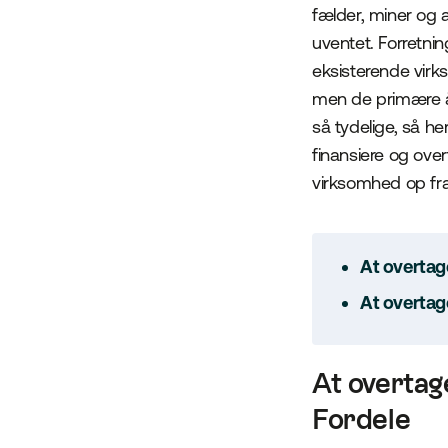
fælder, miner og 
uventet. Forretnin
eksisterende virk
men de primære år
så tydelige, så h
finansiere og ove
virksomhed op fr
At overtag
At overtag
At overtag
Fordele