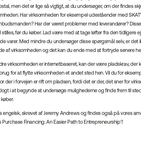
tal, men det er lige så vigtigt, at du undersøger, om der findes sk
ksomheden. Har virksomheden for eksempel udeståender med SKAT?
ombudsmanden? Har der været problemer med leverandører? Disse e
tilles, før du køber. Lad være med at tage løfter fra den tidligere eje
 varer. Med mindre du undersøger disse spørgsmål selv, er det ikke
lede af virksomheden og det kan du ende med at fortryde senere he
e virksomheden er internetbaseret, kan der være pladskrav, der 
 brug for at flytte virksomheden et andet sted hen. Vil du for eksemp
der i forvejen er rift om pladsen, fordi det er der, det sner for vir
logt i at begynde at undersøge mulighederne og finde frem til steder
køber.
 fra engelsk, skrevet af Jeremy Andrews og findes også på vores a
s Purchase Financing: An Easier Path to Entrepreneurship?.