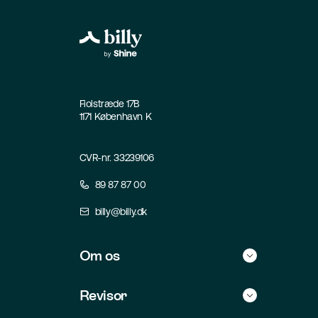
Fiolstræde 17B
1171 København K
CVR-nr. 33239106
89 87 87 00
billy@billy.dk
Om os
Historie
Revisor
Kontakt