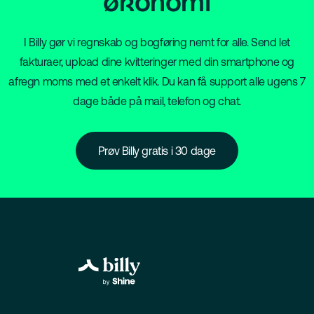
økonomi
I Billy gør vi regnskab og bogføring nemt for alle. Send let
fakturaer, upload dine kvitteringer med din smartphone og
afregn moms med et enkelt klik. Du kan få support alle ugens 7
dage både på mail, telefon og chat.
Prøv Billy gratis i 30 dage