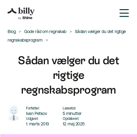
Blog
Gode råd om regnskab
Sådan vælger du det rigtige
regnskabsprogram
Sådan vælger du det
rigtige
regnskabsprogram
Forfatter:
Læsetid:
Ivan Petkov
5 minutter
Udgivet:
Opdateret:
1. marts 2013
12. maj 2025