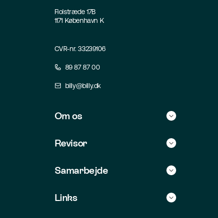
Fiolstræde 17B
1171 København K
CVR-nr. 33239106
89 87 87 00
billy@billy.dk
Om os
Historie
Revisor
Kontakt
Find selv revisor
Samarbejde
Jobs
For revisorer
Integrationer
Links
For udviklere