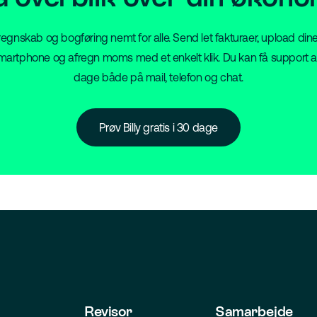
vi regnskab og bogføring nemt for alle. Send let fakturaer, upload dine
artphone og afregn moms med et enkelt klik. Du kan få support a
dage både på mail, telefon og chat.
Prøv Billy gratis i 30 dage
Revisor
Samarbejde