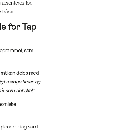
ræsenteres for.
sk hånd.
de for Tap
sprogrammet, som
emt kan deles med
oligt mange timer, og
år som det skal.”
onomiske
 uploade bilag samt