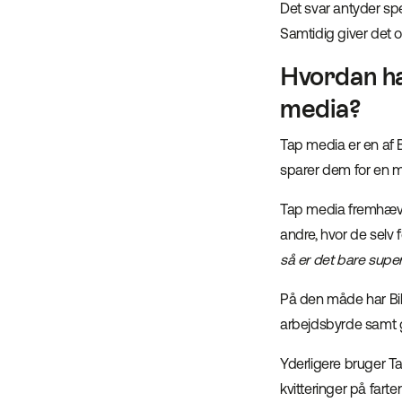
Det svar antyder sp
Samtidig giver det og
Hvordan ha
media?
Tap media er en af 
sparer dem for en mas
Tap media fremhæve
andre, hvor de selv f
så er det bare super
På den måde har Bil
arbejdsbyrde samt g
Yderligere bruger Ta
kvitteringer på farten