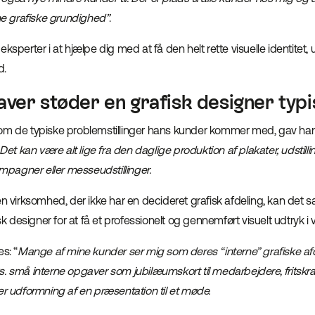
 grafiske grundighed”
.
eksperter i at hjælpe dig med at få den helt rette visuelle identitet
d.
aver støder en grafisk designer typi
om de typiske problemstillinger hans kunder kommer med, gav han
 Det kan være alt lige fra den daglige produktion af plakater, udstill
agner eller messeudstillinger.
en virksomhed, der ikke har en decideret grafisk afdeling, kan det s
fisk designer for at få et professionelt og gennemført visuelt udtryk 
s: “
Mange af mine kunder ser mig som deres “interne” grafiske af
. små interne opgaver som jubilæumskort til medarbejdere, fritskra
er udformning af en præsentation til et møde.