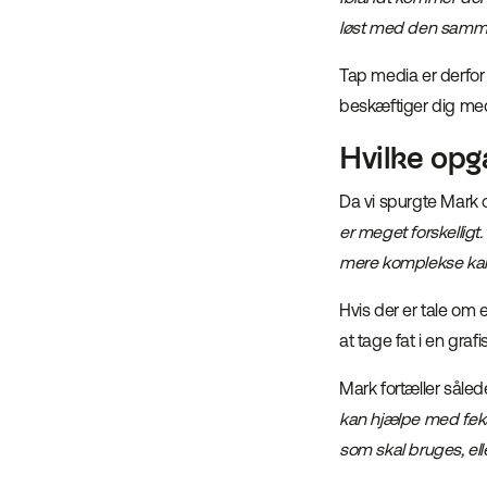
løst med den samme
Tap media er derfor 
beskæftiger dig me
Hvilke opg
Da vi spurgte Mark 
er meget forskelligt.
mere komplekse kamp
Hvis der er tale om 
at tage fat i en gra
Mark fortæller sålede
kan hjælpe med f.eks
som skal bruges, ell