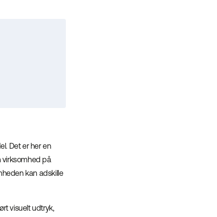
l. Det er her en
din virksomhed på
omheden kan adskille
t visuelt udtryk,