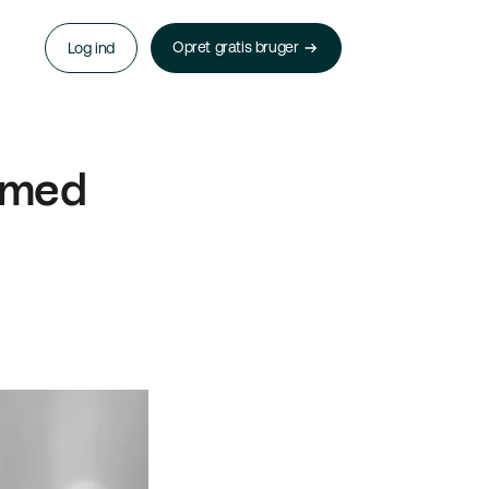
Opret gratis bruger
Log ind
 med