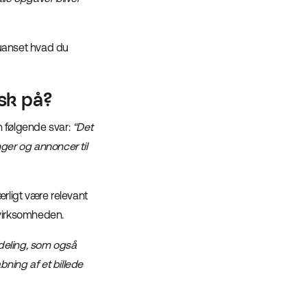
, uanset hvad du
sk på?
 følgende svar:
“Det
inger og annoncer til
ærligt være relevant
i virksomheden.
deling, som også
bning af et billede