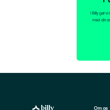
I Billy gør 
med din sm
Om os