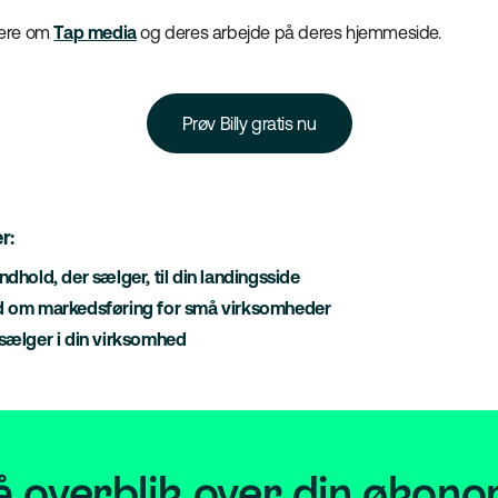
mere om
Tap media
og deres arbejde på deres hjemmeside.
Prøv Billy gratis nu
r:
ndhold, der sælger, til din landingsside
åd om markedsføring for små virksomheder
 sælger i din virksomhed
å overblik over din økono