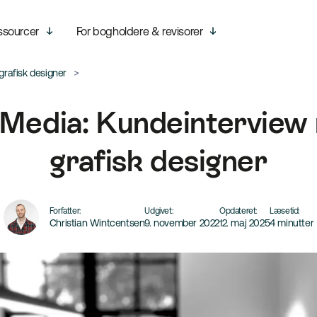
ssourcer
For bogholdere & revisorer
rafisk designer
 Media: Kundeinterview
grafisk designer
Forfatter:
Udgivet:
Opdateret:
Læsetid:
Christian Wintcentsen
9. november 2022
12. maj 2025
4 minutter