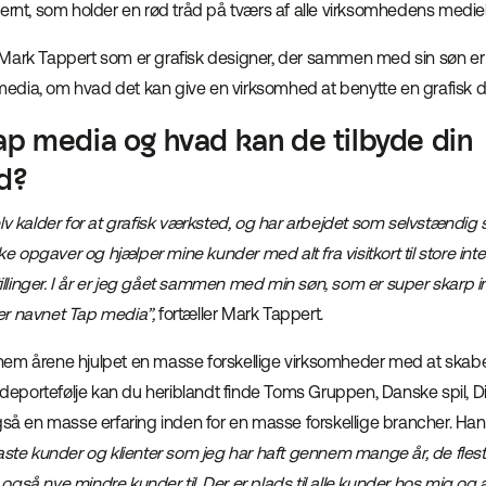
ernt, som holder en rød tråd på tværs af alle virksomhedens mediek
Mark Tappert som er grafisk designer, der sammen med sin søn er
dia, om hvad det kan give en virksomhed at benytte en grafisk d
p media og hvad kan de tilbyde din
d?
lv kalder for at grafisk værksted, og har arbejdet som selvstændig s
ske opgaver og hjælper mine kunder med alt fra visitkort til store int
linger. I år er jeg gået sammen med min søn, som er super skarp i
er navnet Tap media”,
fortæller Mark Tappert.
em årene hjulpet en masse forskellige virksomheder med at skabe
undeportefølje kan du heriblandt finde Toms Gruppen, Danske spil, Di
gså en masse erfaring inden for en masse forskellige brancher. Han 
aste kunder og klienter som jeg har haft gennem mange år, de fleste
gså nye mindre kunder til. Der er plads til alle kunder hos mig og a