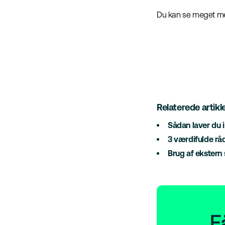
Du kan se meget 
Relaterede artikle
Sådan laver du i
3 værdifulde r
Brug af ekstern
F