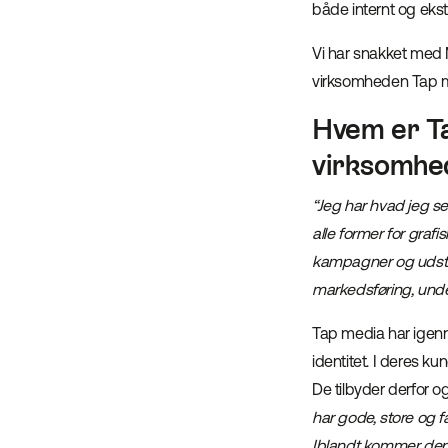
både internt og ekst
Vi har snakket med 
virksomheden Tap me
Hvem er Ta
virksomhe
“Jeg har hvad jeg se
alle former for grafi
kampagner og udstil
markedsføring, und
Tap media har igenn
identitet. I deres k
De tilbyder derfor o
har gode, store og f
Iblandt kommer der o