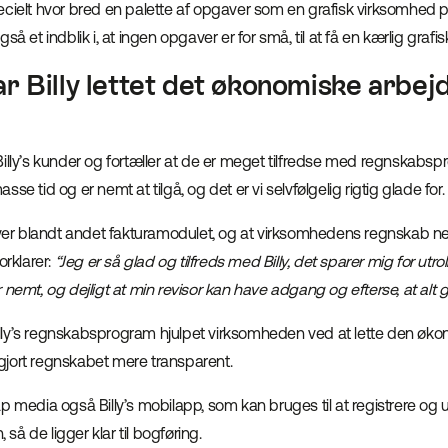
ecielt hvor bred en palette af opgaver som en grafisk virksomhed p
så et indblik i, at ingen opgaver er for små, til at få en kærlig grafi
r Billy lettet det økonomiske arbej
Billy’s kunder og fortæller at de er meget tilfredse med regnskab
se tid og er nemt at tilgå, og det er vi selvfølgelig rigtig glade for.
r blandt andet fakturamodulet, og at virksomhedens regnskab n
orklarer:
“Jeg er så glad og tilfreds med Billy, det sparer mig for utr
 nemt, og dejligt at min revisor kan have adgang og efterse, at alt g
ly’s regnskabsprogram hjulpet virksomheden ved at lette den øk
jort regnskabet mere transparent.
p media også Billy’s mobilapp, som kan bruges til at registrere og
, så de ligger klar til bogføring.