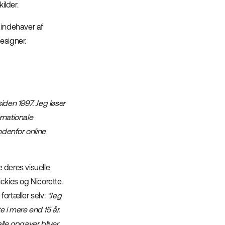
ilder.
 indehaver af
esigner.
iden 1997. Jeg løser
ernationale
ndenfor online
 deres visuelle
ckies og Nicorette.
fortæller selv:
“Jeg
 i mere end 15 år.
lle opgaver bliver