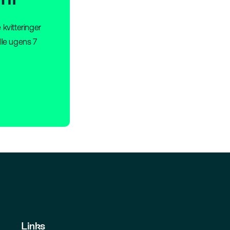
 kvitteringer
lle ugens 7
Links