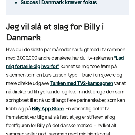
Succes i Danmark kræver fokus
Jeg vil slå et slag for Billy i
Danmark
Hvis du i de sidste par måneder har fulgt med i tv sammen
med 3.000.000 andre danskere, har du i tv-reklamen
”Lad
mig fortælle dig hvorfor"
kunnet se mig tone frem på
skærmen som en Lars Larsen-type – bare i en sjovere og
mere direkte udgave.
Tanken med TV2-kampagnen
var at
nå direkte ud til nye kunder og ikke mindst bruge den som
springbræt til at nå ud til langt flere partnerskaber, som kan
koble sig på
Billy App Store
. En væsentlig del af tv-
fremstødet var tillige at slå fast, at jeg er stifteren af og
frontfiguren for Billy på det danske marked – hvilket alt
sammen spiller godt sammen med min hjemkomst.