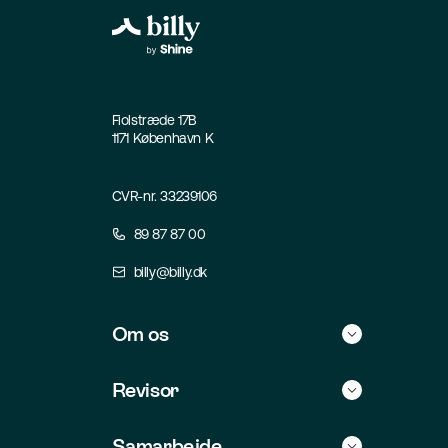
Fiolstræde 17B
1171 København K
CVR-nr. 33239106
89 87 87 00
billy@billy.dk
Om os
Historie
Revisor
Kontakt
Find selv revisor
Samarbejde