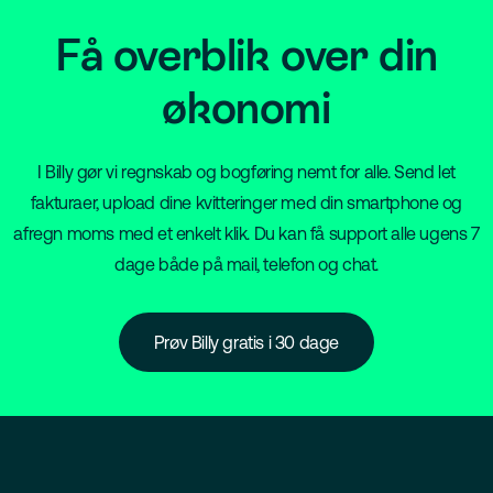
Få overblik over din
økonomi
I Billy gør vi regnskab og bogføring nemt for alle. Send let
fakturaer, upload dine kvitteringer med din smartphone og
afregn moms med et enkelt klik. Du kan få support alle ugens 7
dage både på mail, telefon og chat.
Prøv Billy gratis i 30 dage