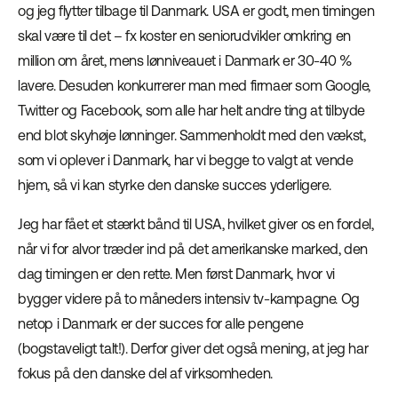
og jeg flytter tilbage til Danmark. USA er godt, men timingen
skal være til det – fx koster en seniorudvikler omkring en
million om året, mens lønniveauet i Danmark er 30-40 %
lavere. Desuden konkurrerer man med firmaer som Google,
Twitter og Facebook, som alle har helt andre ting at tilbyde
end blot skyhøje lønninger. Sammenholdt med den vækst,
som vi oplever i Danmark, har vi begge to valgt at vende
hjem, så vi kan styrke den danske succes yderligere.
Jeg har fået et stærkt bånd til USA, hvilket giver os en fordel,
når vi for alvor træder ind på det amerikanske marked, den
dag timingen er den rette. Men først Danmark, hvor vi
bygger videre på to måneders intensiv tv-kampagne. Og
netop i Danmark er der succes for alle pengene
(bogstaveligt talt!). Derfor giver det også mening, at jeg har
fokus på den danske del af virksomheden.