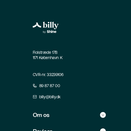
Fiolstræde 17B
1171 København K
CVR-nr. 33239106
89 87 87 00
billy@billy.dk
Om os
Historie