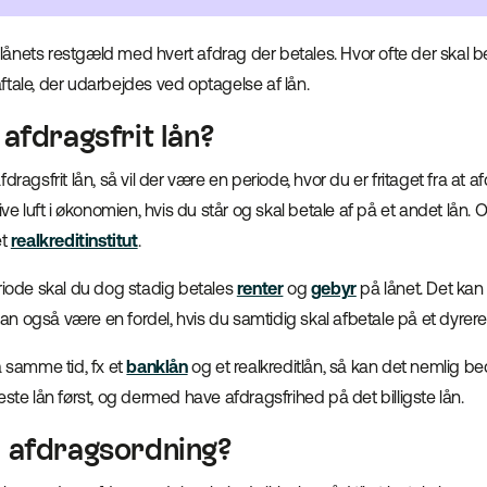
nets restgæld med hvert afdrag der betales. Hvor ofte der skal beta
tale, der udarbejdes ved optagelse af lån.
afdragsfrit lån?
dragsfrit lån, så vil der være en periode, hvor du er fritaget fra at a
ive luft i økonomien, hvis du står og skal betale af på et andet lån.
et
realkreditinstitut
.
eriode skal du dog stadig betales
renter
og
gebyr
på lånet. Det kan 
 også være en fordel, hvis du samtidig skal afbetale på et dyrere 
å samme tid, fx et
banklån
og et realkreditlån, så kan det nemlig bed
este lån først, og dermed have afdragsfrihed på det billigste lån.
 afdragsordning?