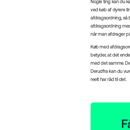
Nogle ting kan du kø
ved køb af dyrere ti
afdragsordning, så 
afdragsordning med s
når man afdrager på 
Køb med afdragsordn
betyder, at det ende
med det samme. Det e
Derudfra kan du vur
reelt har råd til det.
F