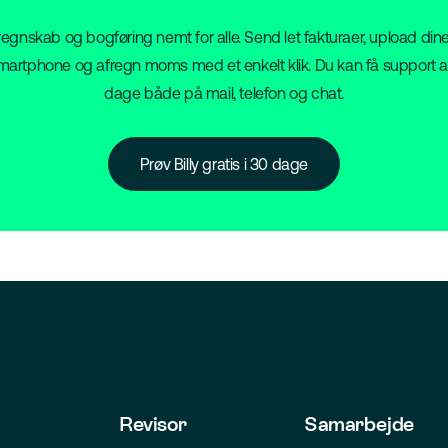
vi regnskab og bogføring nemt for alle. Send let fakturaer, upload dine
artphone og afregn moms med et enkelt klik. Du kan få support a
dage både på mail, telefon og chat.
Prøv Billy gratis i 30 dage
Revisor
Samarbejde