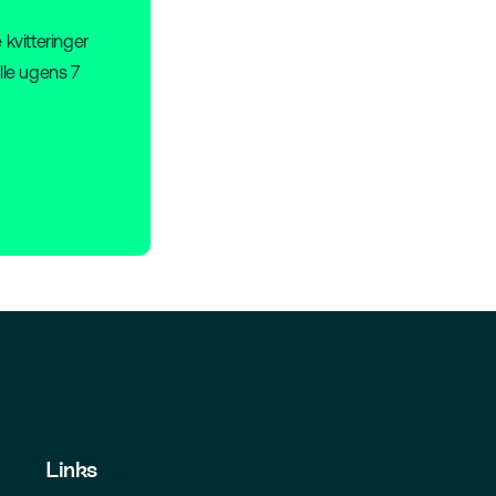
 kvitteringer
lle ugens 7
Links