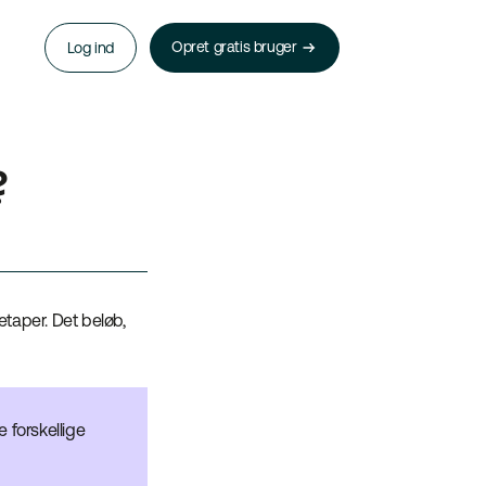
Opret gratis bruger
Log ind
?
 etaper. Det beløb,
 forskellige