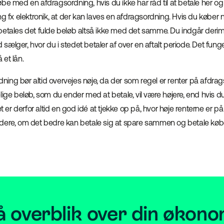
be med en afdragsordning, hvis du ikke har råd til at betale her og 
ng fx elektronik, at der kan laves en afdragsordning. Hvis du købe
betales det fulde beløb altså ikke med det samme. Du indgår deri
ælger, hvor du i stedet betaler af over en aftalt periode. Det funge
et lån.
ing bør altid overvejes nøje, da der som regel er renter på afdra
lige beløb, som du ender med at betale, vil være højere, end hvis du
r derfor altid en god idé at tjekke op på, hvor høje renterne er på
dere, om det bedre kan betale sig at spare sammen og betale købe
å overblik over din økono