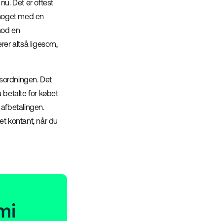
nu. Det er oftest
r noget med en
mod en
rer altså ligesom,
gsordningen. Det
 betalte for købet
 afbetalingen.
t kontant, når du
mi