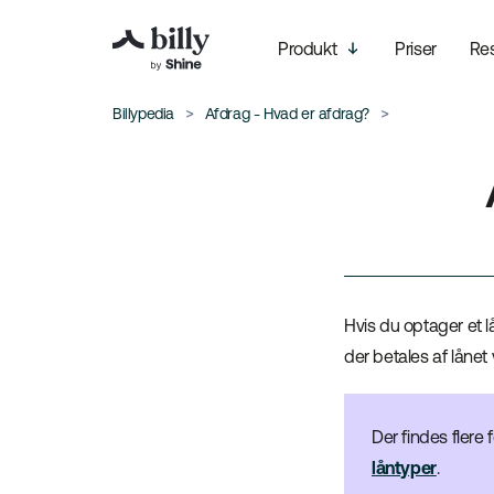
Produkt
Priser
Re
Billypedia
Afdrag - Hvad er afdrag?
Hvis du optager et lå
der betales af lånet 
Der findes flere
låntyper
.