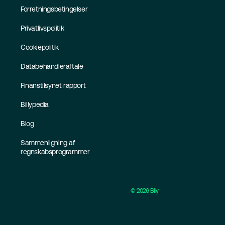
Forretningsbetingelser
Privatlivspolitik
Cookiepolitik
Databehandleraftale
Finanstilsynet rapport
Billypedia
Blog
Sammenligning af
regnskabsprogrammer
©
2026
Billy