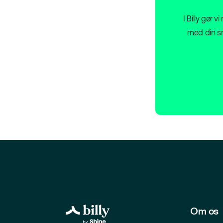
I Billy gør 
med din sm
Om os