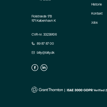
Historie
Kontakt
Fiolstræde 17B
1171 København K
Jobs
CVR-nr. 33239106
89 87 87 00
billy@billy.dk