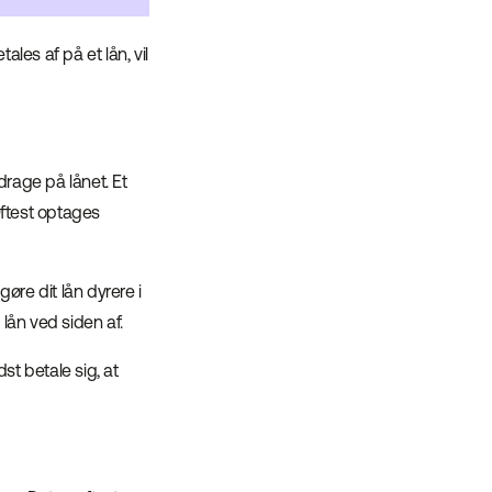
les af på et lån, vil
fdrage på lånet. Et
 Oftest optages
gøre dit lån dyrere i
lån ved siden af.
st betale sig, at