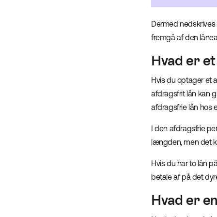
Dermed nedskrives lå
fremgå af den låneaf
Hvad er et 
Hvis du optager et af
afdragsfrit lån kan g
afdragsfrie lån hos 
I den afdragsfrie p
længden, men det kan
Hvis du har to lån p
betale af på det dyr
Hvad er en