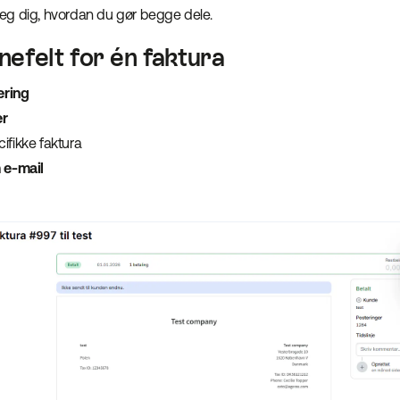
r jeg dig, hvordan du gør begge dele.
felt for én faktura
ering
er
ifikke faktura
 e-mail