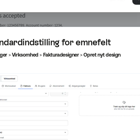
dardindstilling for emnefelt
nger
>
Virksomhed
>
Fakturadesigner
>
Opret nyt design