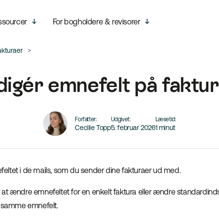
ssourcer
For bogholdere & revisorer
akturaer
igér emnefelt på faktu
Forfatter:
Udgivet:
Læsetid:
Cecilie Topp
5. februar 2026
1 minut
ltet i de mails, som du sender dine fakturaer ud med.
t ændre emnefeltet for en enkelt faktura eller ændre standardindsti
r samme emnefelt.