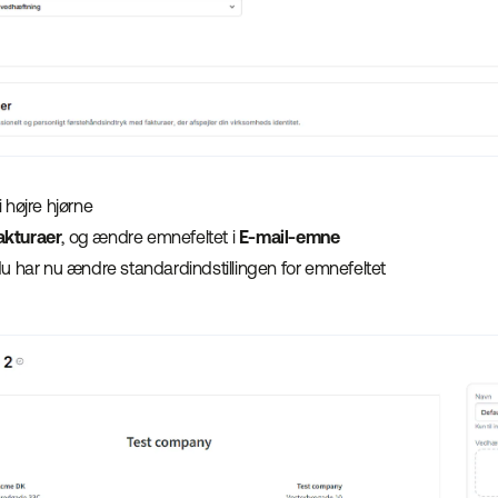
i højre hjørne
akturaer
, og ændre emnefeltet i
E-mail-emne
du har nu ændre standardindstillingen for emnefeltet