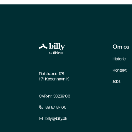
Om os
Historie
Kontakt
Fiolstræde 17B
1171 København K
Jobs
CVR-nr. 33239106
89 87 87 00
billy@billy.dk