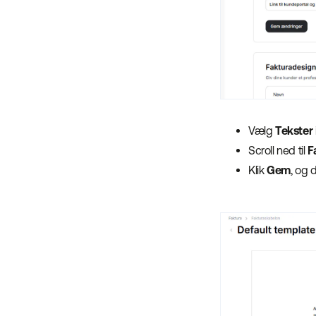
Vælg
Tekster
Scroll ned til
F
Klik
Gem
, og 