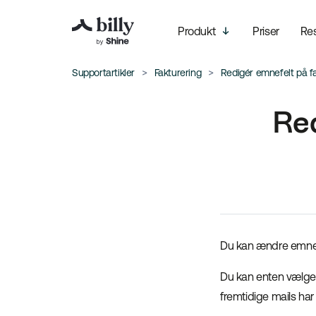
Produkt
Priser
Re
Supportartikler
Fakturering
Redigér emnefelt på f
Red
Du kan ændre emnefe
Du kan enten vælge a
fremtidige mails ha