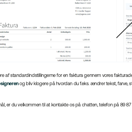
re af standardindstillingerne for en faktura gennem vores fakturad
esigneren
og bliv klogere på hvordan du f.eks. ændrer tekst, farve, 
l, er du velkommen til at kontakte os på chatten, telefon på 89 87 