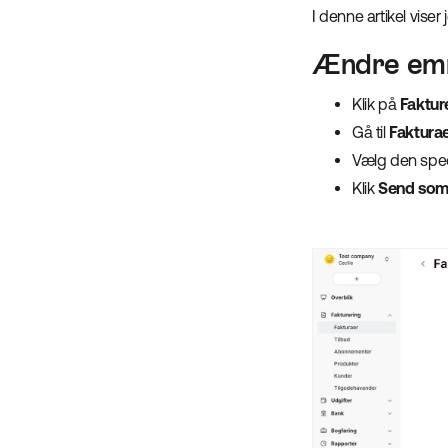
I denne artikel vise
Ændre emne
Klik på
Faktur
Gå til
Faktura
Vælg den spec
Klik
Send som