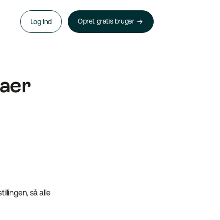
Opret gratis bruger
Log ind
raer
llingen, så alle