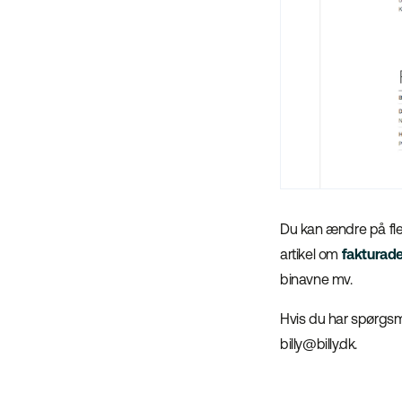
Du kan ændre på fle
artikel om
fakturad
binavne mv.
Hvis du har spørgsmå
billy@billy.dk.