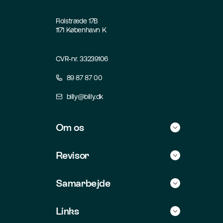
Fiolstræde 17B
1171 København K
CVR-nr. 33239106
89 87 87 00
billy@billy.dk
Om os
Historie
Revisor
Kontakt
Find selv revisor
Samarbejde
Jobs
For revisorer
Integrationer
Links