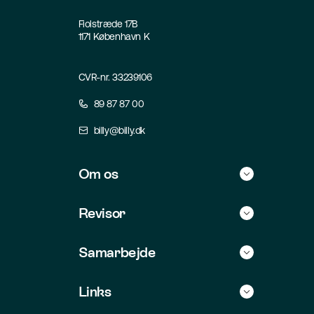
Fiolstræde 17B
1171 København K
CVR-nr. 33239106
89 87 87 00
billy@billy.dk
Om os
Historie
Revisor
Kontakt
Find selv revisor
Samarbejde
Jobs
For revisorer
Integrationer
Links
For udviklere