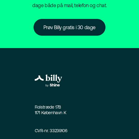
dage både på mail, telefon og chat.
Prøv Billy gratis i 30 dage
Fiolstræde 17B
1171 København K
CVR-nr. 33239106