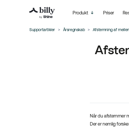
Produkt
Priser
Re
Supportartikler
Årsregnskab
Afstemning af melle
Afste
Når du afstemmer m
Der er nemlig forsk