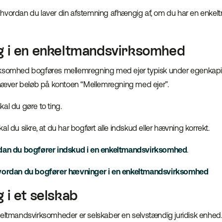
til, hvordan du laver din afstemning afhængig af, om du har en en
g i en enkeltmandsvirksomhed
rksomhed bogføres mellemregning med ejer typisk under egenkapi
r hæver beløb på kontoen “Mellemregning med ejer”.
al du gøre to ting.
al du sikre, at du har bogført alle indskud eller hævning korrekt.
dan du bogfører indskud i en enkeltmandsvirksomhed
.
vordan du bogfører hævninger i en enkeltmandsvirksomhed
 i et selskab
eltmandsvirksomheder er selskaber en selvstændig juridisk enhed. D