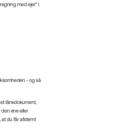
egning med ejer” i
irksomheden - og så
e et lånedokument,
 den ene eller
 at du får afstemt