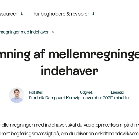
ssourcer
For bogholdere & revisorer
mregninger med indehaver
mning af mellemregning
indehaver
Forfatter:
Udgivet:
Læsetid:
Frederik Damgaard Kornvig
1. november 2021
2 minutter
ellemregninger med indehaver, skal du være opmærksom på din 
el rent bogføringsmæssigt på, om du driver en enkeltmandsvirksomhe