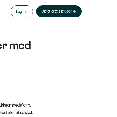
Opret gratis bruger
Log ind
er med
virksomhedsform.
d eller et selskab.