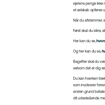
ejerens penge ikke
et selskab opføres un
Når du afstemmer, sk
Først skal du sikre, 
Her kan du se,
hvord
Og her kan du se,
h
Bagefter skal du v
selvom det er dig sel
Du kan hverken træk
som involverer forre
anden grund betaler 
dit udesteående me