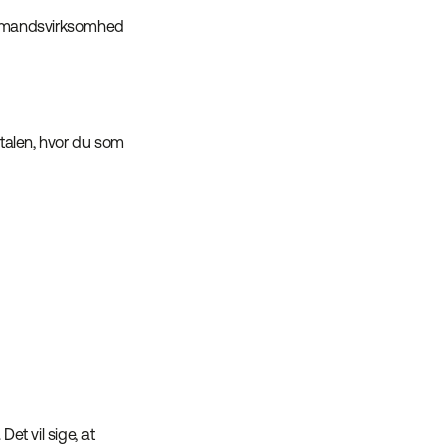
keltmandsvirksomhed
talen, hvor du som
et vil sige, at