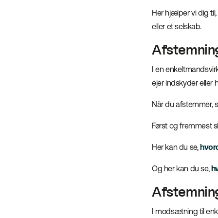
Her hjælper vi dig 
eller et selskab.
Afstemnin
I en enkeltmandsvi
ejer indskyder elle
Når du afstemmer, sk
Først og fremmest sk
Her kan du se,
hvor
Og her kan du se,
h
Afstemning
I modsætning til enk