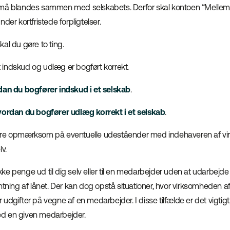
 må blandes sammen med selskabets. Derfor skal kontoen “Mellemr
der kortfristede forpligtelser.
al du gøre to ting.
at indskud og udlæg er bogført korrekt.
an du bogfører indskud i et selskab
.
vordan du bogfører udlæg korrekt i et selskab
.
ære opmærksom på eventuelle udeståender med indehaveren af v
v.
ke penge ud til dig selv eller til en medarbejder uden at udarbejd
ntning af lånet. Der kan dog opstå situationer, hvor virksomheden af
udgifter på vegne af en medarbejder. I disse tilfælde er det vigtigt,
d en given medarbejder.