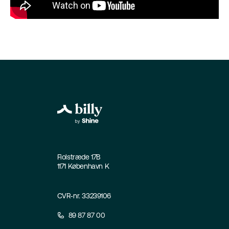
Fiolstræde 17B
1171 København K
CVR-nr. 33239106
89 87 87 00