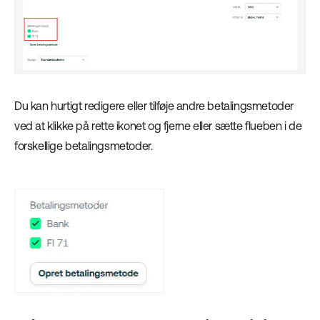
Du kan hurtigt redigere eller tilføje andre betalingsmetoder
ved at klikke på rette ikonet og fjerne eller sætte flueben i de
forskellige betalingsmetoder.