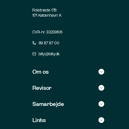
Fiolstræde 17B
1171 København K
CVR-nr. 33239106
89 87 87 00
billy@billy.dk
Om os
Historie
Revisor
Kontakt
Find selv revisor
Samarbejde
Jobs
For revisorer
Integrationer
Links
For udviklere