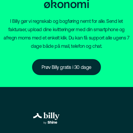
økonomi
I Billy gør vi regnskab og bogføring nemt for alle. Send let
fakturaer, upload dine kvitteringer med din smartphone og
afregn moms med et enkelt klik. Du kan få support alle ugens 7
dage både på mail, telefon og chat.
Prøv Billy gratis i 30 dage