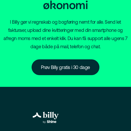
økonomi
I Billy gør vi regnskab og bogføring nemt for alle. Send let
fakturaer, upload dine kvitteringer med din smartphone og
afregn moms med et enkelt klik. Du kan få support alle ugens 7
dage både på mail, telefon og chat.
Prøv Billy gratis i 30 dage