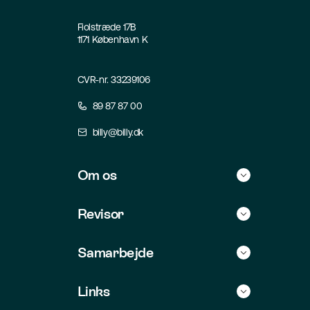
Fiolstræde 17B
1171 København K
CVR-nr. 33239106
89 87 87 00
billy@billy.dk
Om os
Historie
Revisor
Kontakt
Find selv revisor
Samarbejde
Jobs
For revisorer
Integrationer
Links
For udviklere