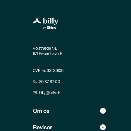
Fiolstræde 17B
1171 København K
CVR-nr. 33239106
89 87 87 00
billy@billy.dk
Om os
Historie
Revisor