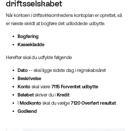
driftsselskabet
Når kontoen i driftsvirksomhedens kontoplan er oprettet, så
er næste skridt at bogføre det udloddede udbytte.
Bogføring
Kassekladde
Herefter skal du udfylde følgende
Dato
-- skal ligge sidste dag i regnskabsåret
Beskrivelse
Konto
skal være
7115 Forventet udbytte
Beløbet
skriver du i
Kredit
I
Modkonto
skal du vælge
7120 Overført resultat
Godkend