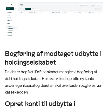
Bogføring af modtaget udbytte i
holdingselskabet
Da det er bogført i Drift selskabet mangler vi bogføring af
det i holdingselskabet. Her skal vi først oprette ny konto
under egenkapital og derefter skal overførslen bogføres via
kassekladden.
Opret konti til udbytte i