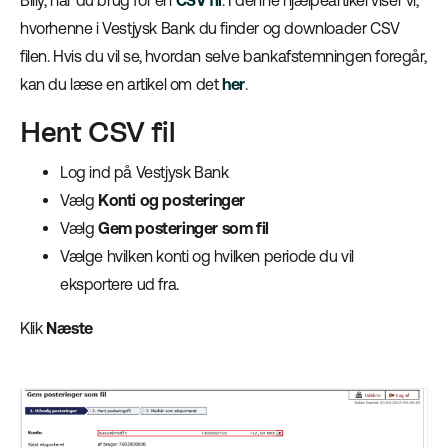
Billy, har du brug for en
CSV fil
. I denne hjælpeartikel viser vi,
hvorhenne i Vestjysk Bank du finder og downloader CSV
filen. Hvis du vil se, hvordan selve bankafstemningen foregår,
kan du læse en artikel om det
her
.
Hent CSV fil
Log ind på Vestjysk Bank
Vælg
Konti og posteringer
Vælg
Gem posteringer som fil
Vælge hvilken konti og hvilken periode du vil
eksportere ud fra.
Klik
Næste