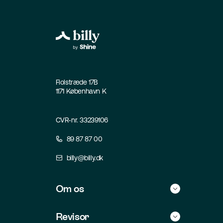
Fiolstræde 17B
1171 København K
CVR-nr. 33239106
89 87 87 00
billy@billy.dk
Om os
Historie
Revisor