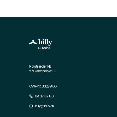
Fiolstræde 17B
1171 København K
CVR-nr. 33239106
89 87 87 00
billy@billy.dk