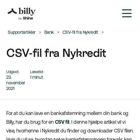
Supportartikler
Bank
CSV-fil fra Nykredit
CSV-fil fra Nykredit
Udgivet:
Læsetid:
23.
1 minut
november
2021
For at du kan lave en bankafstemning mellem din bank og
Billy, har du brug for en
CSV fil
. I denne hjælpe artikel vil vi
vise, hvorhenne i Nykredit du finder og downloader CSV filen.
Hvis du vil se, hvordan selve bankafstemningen foregår, kan