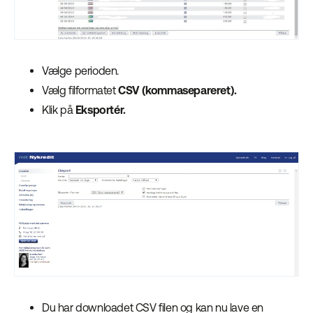
Vælge perioden.
Vælg filformatet
CSV (kommasepareret).
Klik på
Eksportér.
Du har downloadet CSV filen og kan nu lave en