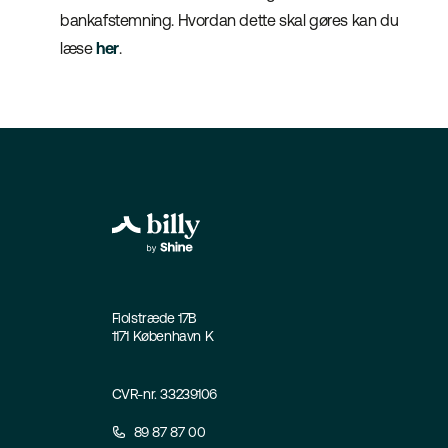
bankafstemning. Hvordan dette skal gøres kan du
læse
her
.
Fiolstræde 17B
1171 København K
CVR-nr. 33239106
89 87 87 00