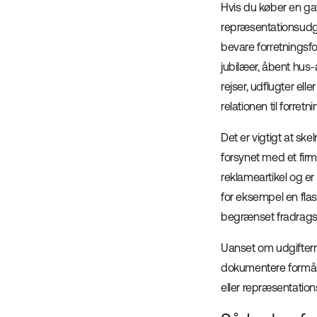
Hvis du køber en gav
repræsentationsudgif
bevare forretningsfo
jubilæer, åbent hus
rejser, udflugter ell
relationen til forretn
Det er vigtigt at sk
forsynet med et fir
reklameartikel og er
for eksempel en fla
begrænset fradragsr
Uanset om udgifterne
dokumentere formåle
eller repræsentation