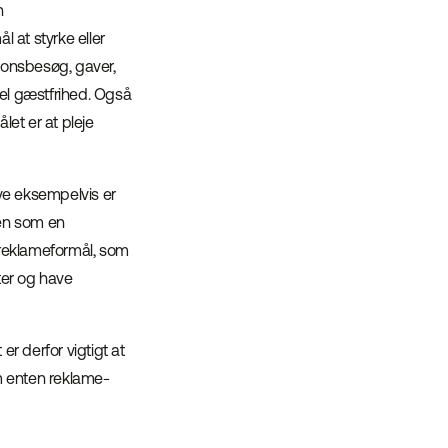
n
 at styrke eller
tionsbesøg, gaver,
el gæstfrihed. Også
let er at pleje
ave eksempelvis er
den som en
t reklameformål, som
ter og have
r derfor vigtigt at
m enten reklame-