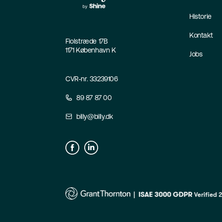
Historie
Kontakt
Fiolstræde 17B
1171 København K
Jobs
CVR-nr. 33239106
89 87 87 00
billy@billy.dk