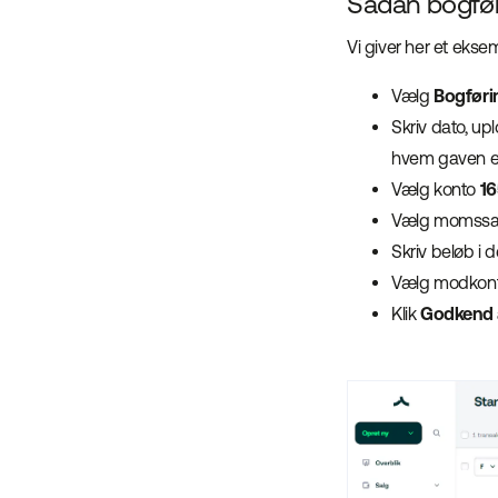
Sådan bogføre
Vi giver her et ekse
Vælg
Bogføri
Skriv dato, upl
hvem gaven er 
Vælg konto
16
Vælg momssa
Skriv beløb i 
Vælg modkon
Klik
Godkend a