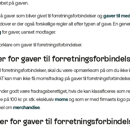
bet på gaven.
 på gaver som bliver givet til forretningsforbindelser og
gaver til me
ver er der også forskellige regler alt efter typen af gave. En genere
g
for gaver, uanset modtager.
 forklare om gaver til forretningsforbindelser.
 for gaver til forretningsforbindel
til forretningsforbindelser, skal du være opmærksom på om du ikk
AT kan man ikke få momsfradrag på gaver til forretningsforbindelse
nder godt være fradragsberettiget, hvis de kan klassificeres som r
på 100 kr. pr. stk. eksklusiv
moms
og som er med firmaets logo p
ikel om
merchandise
.
er for gaver til forretningsforbinde