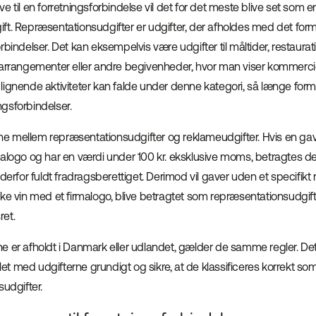
e til en forretningsforbindelse vil det for det meste blive set som e
t. Repræsentationsudgifter er udgifter, der afholdes med det formål
rbindelser. Det kan eksempelvis være udgifter til måltider, restaura
-arrangementer eller andre begivenheder, hvor man viser kommerci
er lignende aktiviteter kan falde under denne kategori, så længe formå
ingsforbindelser.
elne mellem repræsentationsudgifter og reklameudgifter. Hvis en g
malogo og har en værdi under 100 kr. eksklusive moms, betragtes 
 derfor fuldt fradragsberettiget. Derimod vil gaver uden et specifik
ske vin med et firmalogo, blive betragtet som repræsentationsudgif
et.
 er afholdt i Danmark eller udlandet, gælder de samme regler. Det e
t med udgifterne grundigt og sikre, at de klassificeres korrekt so
sudgifter.