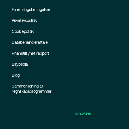
Forretningsbetingelser
Privatlivspolitik
Cookiepolitik
Databehandleraftale
Finanstilsynet rapport
Billypedia
Blog
Sammenligning af
regnskabsprogrammer
©
2026
Billy