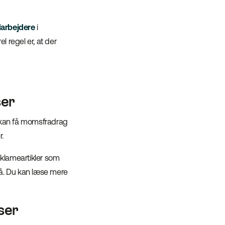
darbejdere
i
l regel er, at der
ser
e kan få momsfradrag
r.
eklameartikler som
å. Du kan læse mere
lser