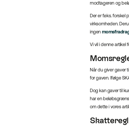
modtageren og belø
Der er f.eks. forskel
virksomheden. Derudo
ingen
momsfradra
Vi vil i denne artikel
Momsregler
Når du giver gaver 
for gaven. Ifølge SK
Dog kan gaver til ku
har en beløbsgrænse 
om dette i vores art
Skatteregl