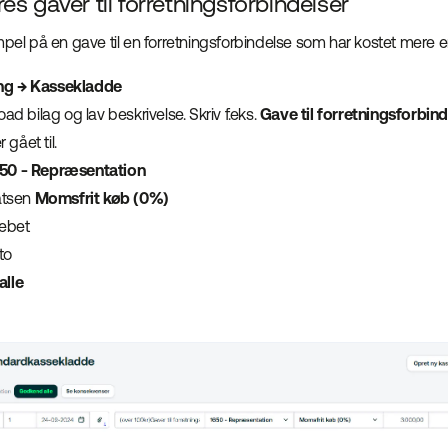
s gaver til forretningsforbindelser
mpel på en gave til en forretningsforbindelse som har kostet mere e
ng → Kassekladde
oad bilag og lav beskrivelse. Skriv f.eks.
Gave til forretningsforbin
gået til.
50 - Repræsentation
tsen
Momsfrit køb
(0%)
debet
to
lle