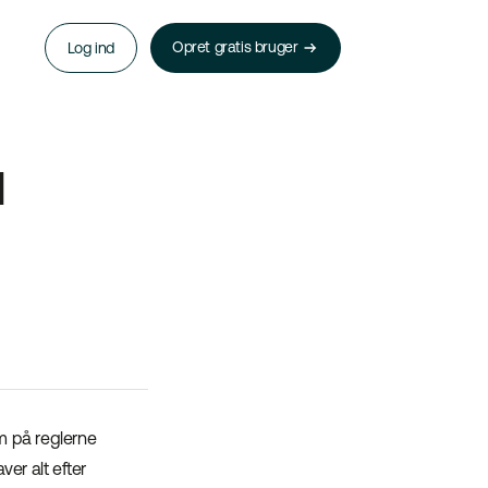
Opret gratis bruger
Log ind
l
m på reglerne
ver alt efter