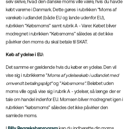
selv skrive, hvad den danske moms ville være, hvis du havde
købt varerne i Danmark. Dette gøres i rubrikken “Moms af
varekøb i udlandet (både EU og lande udenfor EU),
rubrikken “Købsmoms” samt rubrik A - Varer. Købet bliver
modregnet i rubrikken “Købsmoms” således at det ikke
påvirker den moms du skal betale til SKAT.
Køb af ydelse i EU:
Det samme er gældende hvis du køber en ydelse. Den vil
vise sig i rubrikkerne “
Moms af ydelseskøb i udlandet med
omvendt betalingspligt”
og “
Købsmoms”
. Beløbet uden
moms ville også vise sig i rubrik A - ydelser, så længe der er
tale om handel indenfor EU. Momsen bliver modregnet igen i
rubrikken “købsmoms” således det ikke påvirker den
samlede moms.
I
Billy Regnskabsprogram
kan du indberette din moms