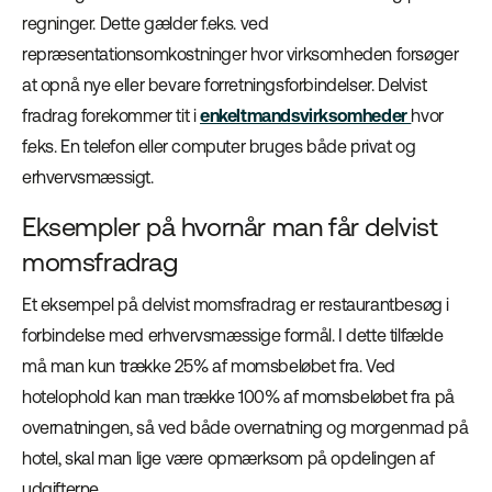
regninger. Dette gælder f.eks. ved
repræsentationsomkostninger hvor virksomheden forsøger
at opnå nye eller bevare forretningsforbindelser. Delvist
fradrag forekommer tit i
enkeltmandsvirksomheder
hvor
f.eks. En telefon eller computer bruges både privat og
erhvervsmæssigt.
Eksempler på hvornår man får delvist
momsfradrag
Et eksempel på delvist momsfradrag er restaurantbesøg i
forbindelse med erhvervsmæssige formål. I dette tilfælde
må man kun trække 25% af momsbeløbet fra. Ved
hotelophold kan man trække 100% af momsbeløbet fra på
overnatningen, så ved både overnatning og morgenmad på
hotel, skal man lige være opmærksom på opdelingen af
udgifterne.