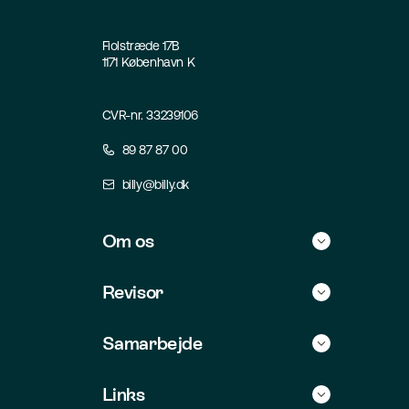
Fiolstræde 17B
1171 København K
CVR-nr. 33239106
89 87 87 00
billy@billy.dk
Om os
Historie
Revisor
Kontakt
Find selv revisor
Samarbejde
Jobs
For revisorer
Integrationer
Links