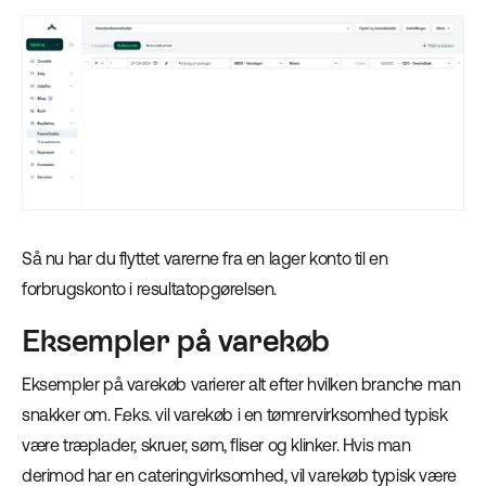
Så nu har du flyttet varerne fra en lager konto til en
forbrugskonto i resultatopgørelsen.
Eksempler på varekøb
Eksempler på varekøb varierer alt efter hvilken branche man
snakker om. F.eks. vil varekøb i en tømrervirksomhed typisk
være træplader, skruer, søm, fliser og klinker. Hvis man
derimod har en cateringvirksomhed, vil varekøb typisk være