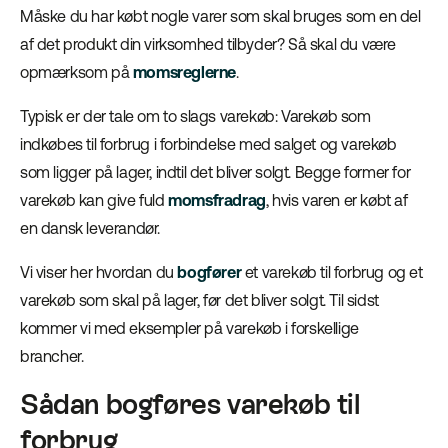
Måske du har købt nogle varer som skal bruges som en del
af det produkt din virksomhed tilbyder? Så skal du være
opmærksom på
momsreglerne
.
Typisk er der tale om to slags varekøb: Varekøb som
indkøbes til forbrug i forbindelse med salget og varekøb
som ligger på lager, indtil det bliver solgt. Begge former for
varekøb kan give fuld
momsfradrag
, hvis varen er købt af
en dansk leverandør.
Vi viser her hvordan du
bogfører
et varekøb til forbrug og et
varekøb som skal på lager, før det bliver solgt. Til sidst
kommer vi med eksempler på varekøb i forskellige
brancher.
Sådan bogføres varekøb til
forbrug