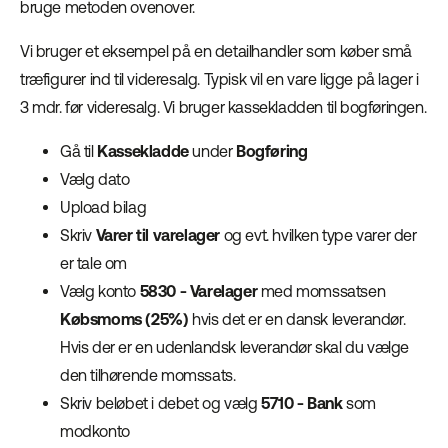
bruge metoden ovenover.
Vi bruger et eksempel på en detailhandler som køber små
træfigurer ind til videresalg. Typisk vil en vare ligge på lager i
3 mdr. før videresalg. Vi bruger kassekladden til bogføringen.
Gå til
Kassekladde
under
Bogføring
Vælg dato
Upload bilag
Skriv
Varer til varelager
og evt. hvilken type varer der
er tale om
Vælg konto
5830 - Varelager
med momssatsen
Købsmoms (25%)
hvis det er en dansk leverandør.
Hvis der er en udenlandsk leverandør skal du vælge
den tilhørende momssats.
Skriv beløbet i debet og vælg
5710 - Bank
som
modkonto