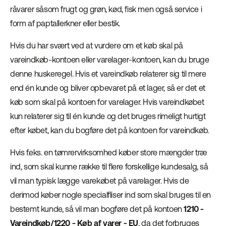
råvarer såsom frugt og grøn, kød, fisk men også service i
form af paptallerkner eller bestik.
Hvis du har svært ved at vurdere om et køb skal på
vareindkøb-kontoen eller varelager-kontoen, kan du bruge
denne huskeregel. Hvis et vareindkøb relaterer sig til mere
end én kunde og bliver opbevaret på et lager, så er det et
køb som skal på kontoen for varelager. Hvis vareindkøbet
kun relaterer sig til én kunde og det bruges rimeligt hurtigt
efter købet, kan du bogføre det på kontoen for vareindkøb.
Hvis f.eks. en tømrervirksomhed køber store mængder træ
ind, som skal kunne række til flere forskellige kundesalg, så
vil man typisk lægge varekøbet på varelager. Hvis de
derimod køber nogle specialfliser ind som skal bruges til en
bestemt kunde, så vil man bogføre det på kontoen
1210 -
Vareindkøb/1220 - Køb af varer - EU
, da det forbruges