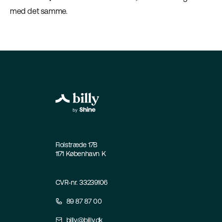
med det samme.
Fiolstræde 17B
1171 København K
CVR-nr. 33239106
89 87 87 00
billy@billy.dk