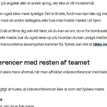
på engelsk eller et andet sprog, der ikke er dit modersmål.
kan også blive mere tydelige. Det er til dels, fordi man kan føle sig
med de andre deltagere, eller hvis man holder mødet i sit hjem.
idé at filme dig selv lidt først, så du kan se om, du er for bombastis
relle møder, bør du også læse op på, hvordan du kan undgå misfo
Hvis kunderne eksempelvis kommer fra Tyrkiet, kan det at
nikke m
erencer med resten af teamet
 at være mere uformel, når man afholder videokonferencer med lede
gtigt at huske, at videokonferencen ikke er som det fysiske møde.
et
, når de er fokuseret.