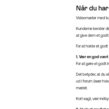
Når du ha
Videomøder med ku
Kunderne kender dig
at give dem et godt
For at holde et god
1. Vær en god vært
For at gøre et godt 
Det betyder, at du sk
ud i forum (især hvis
mødet.
Kort sagt, vær indb