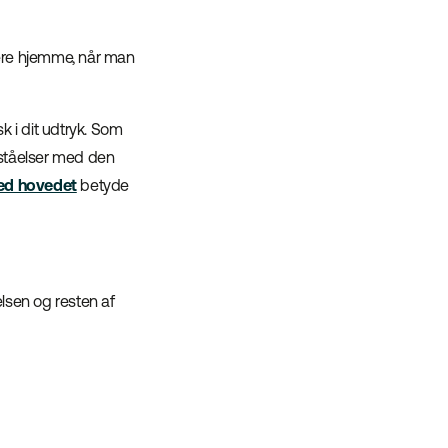
 mere hjemme, når man
k i dit udtryk. Som
rståelser med den
ed hovedet
betyde
lsen og resten af