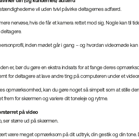
påvirker din (og kundernes) adfærd
ændighederne vil uden tvivl påvirke deltagernes adfærd.
mere nervøse, hvis de får et kamera rettet mod sig. Nogle kan til ti
 deltagere.
personprofil, inden mødet går i gang – og hvordan videomøde kan
en er, bør du gøre en ekstra indsats for at fange deres opmærks
 nemt for deltagere at lave andre ting på computeren under et vide
res opmærksomhed, kan du gøre noget så simpelt som at stille de
et frem for skærmen og variere dit toneleje og rytme.
forstørret på video
o, ser større ud på skærmen.
ært være meget opmærksom på dit udtryk, din gestik og din tone. D