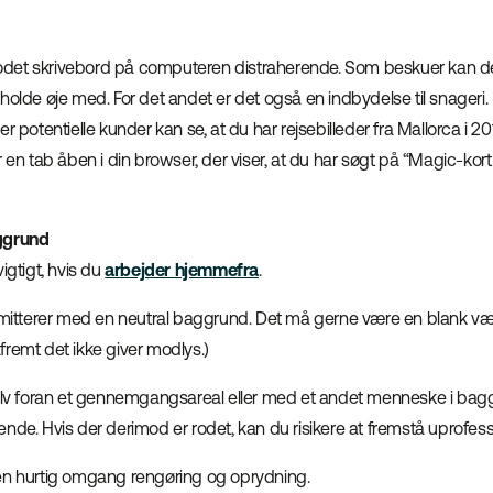
t rodet skrivebord på computeren distraherende. Som beskuer kan d
holde øje med. For det andet er det også en indbydelse til snageri.
eller potentielle kunder kan se, at du har rejsebilleder fra Mallorca i 2
r en tab åben i din browser, der viser, at du har søgt på “Magic-kor
ggrund
igtigt, hvis du
arbejder hjemmefra
.
smitterer med en neutral baggrund. Det må gerne være en blank væg,
remt det ikke giver modlys.)
selv foran et gennemgangsareal eller med et andet menneske i bag
nde. Hvis der derimod er rodet, kan du risikere at fremstå uprofess
en hurtig omgang rengøring og oprydning.