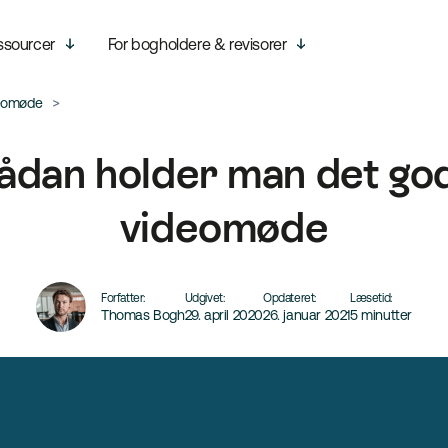
ssourcer
For bogholdere & revisorer
deomøde
ådan holder man det go
videomøde
Forfatter:
Udgivet:
Opdateret:
Læsetid:
Thomas Bogh
29. april 2020
26. januar 2021
5 minutter