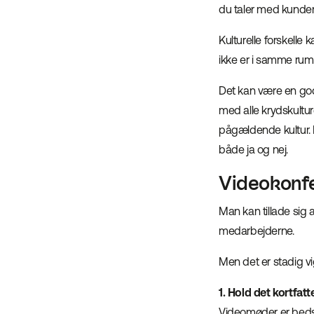
du taler med kunder 
Kulturelle forskelle 
ikke er i samme rum 
Det kan være en god 
med alle krydskultu
pågældende kultur. 
både ja og nej.
Videokonf
Man kan tillade sig
medarbejderne.
Men det er stadig vi
1. Hold det kortfatt
Videomøder er bedst