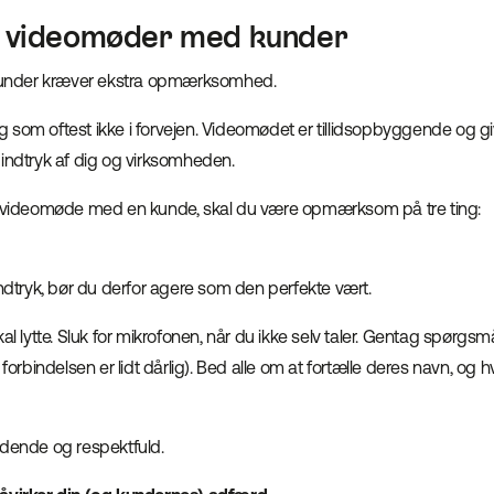
r videomøder med kunder
nder kræver ekstra opmærksomhed.
 som oftest ikke i forvejen. Videomødet er tillidsopbyggende og gi
 indtryk af dig og virksomheden.
t videomøde med en kunde, skal du være opmærksom på tre ting:
indtryk, bør du derfor agere som den perfekte vært.
al lytte. Sluk for mikrofonen, når du ikke selv taler. Gentag spørgsmål,
 forbindelsen er lidt dårlig). Bed alle om at fortælle deres navn, og h
ydende og respektfuld.