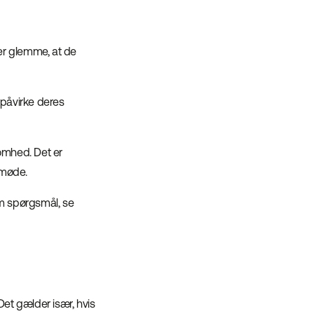
der glemme, at de
 påvirke deres
omhed. Det er
omøde.
m spørgsmål, se
et gælder især, hvis