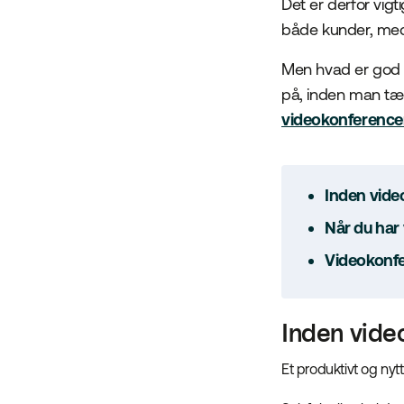
Det er derfor vigt
både kunder, med
Men hvad er god 
på, inden man tæ
videokonference
Inden vide
Når du ha
Videokonfe
Inden vide
Et produktivt og ny