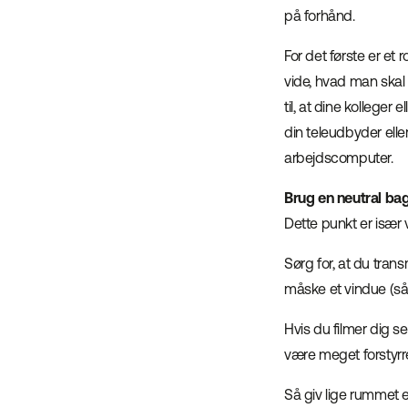
på forhånd.
For det første er e
vide, hvad man skal 
til, at dine kolleger 
din teleudbyder elle
arbejdscomputer.
Brug en neutral ba
Dette punkt er især v
Sørg for, at du tran
måske et vindue (såf
Hvis du filmer dig 
være meget forstyrre
Så giv lige rummet 