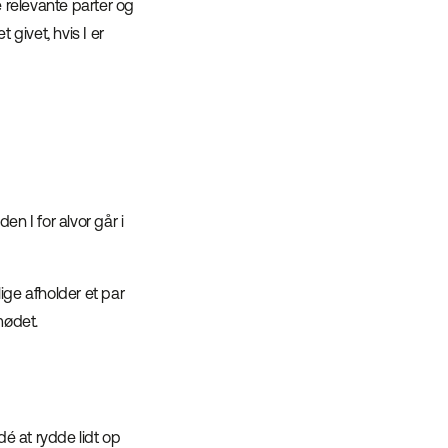
e relevante parter og
 givet, hvis I er
en I for alvor går i
lige afholder et par
mødet.
é at rydde lidt op