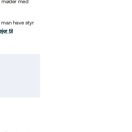
elle møder med
r man have styr
er til