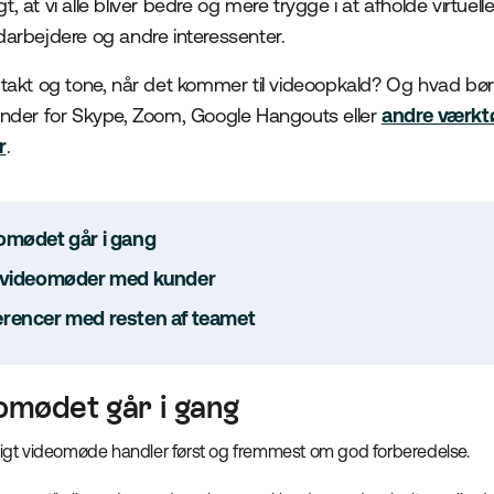
igt, at vi alle bliver bedre og mere trygge i at afholde virtu
arbejdere og andre interessenter.
takt og tone, når det kommer til videoopkald? Og hvad bø
nder for Skype, Zoom, Google Hangouts eller
andre værktøj
r
.
omødet går i gang
r videomøder med kunder
rencer med resten af teamet
omødet går i gang
ttigt videomøde handler først og fremmest om god forberedelse.