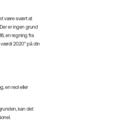
et være svært at
 Der er ingen grund
018, en regning fra
t værdi 2020” på din
 en reol eller
grunden, kan det
ionel.