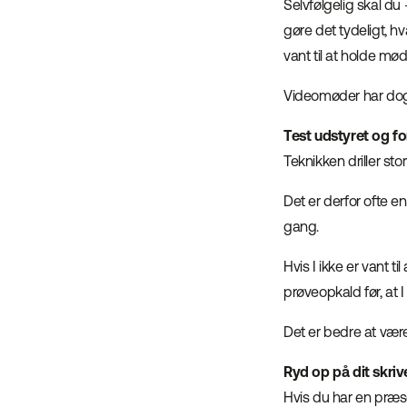
Selvfølgelig skal du
gøre det tydeligt, hv
vant til at holde mød
Videomøder har dog e
Test udstyret og f
Teknikken driller stor
Det er derfor ofte e
gang.
Hvis I ikke er vant t
prøveopkald før, at 
Det er bedre at være 
Ryd op på dit skri
Hvis du har en præse