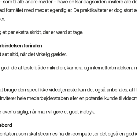
 – som til alle andre møder – have en klar dagsorden, invitere alle d
ad formålet med mødet egentlig er. De praktikaliteter er dog stort set
er.
t par ekstra skridt, der er værd at tage.
orbindelsen forinden
t set altid, når det virkelig gælder.
n god idé at teste både mikrofon, kamera og internetforbindelsen, ind
il at bruge den specifikke videotjeneste, kan det også anbefales, at I 
I inviterer hele medarbejderstaben eller en potentiel kunde til video
overforsigtig, når man vil gøre et godt indtryk.
vebord
ntation, som skal streames fra din computer, er det også en god id