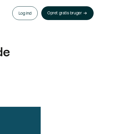
Opret gratis bruger
Log ind
de