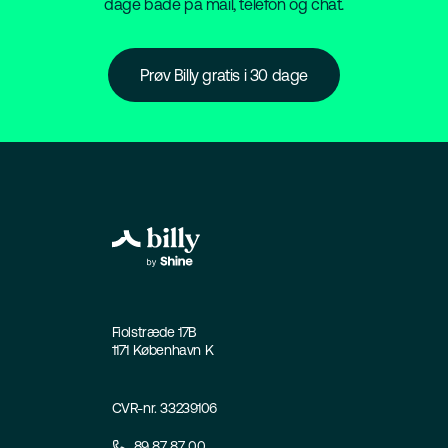
dage både på mail, telefon og chat.
Prøv Billy gratis i 30 dage
Fiolstræde 17B
1171 København K
CVR-nr. 33239106
89 87 87 00