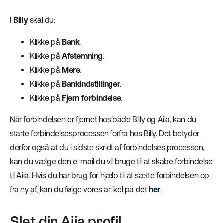
I
Billy
skal du:
Klikke på
Bank
.
Klikke på
Afstemning
.
Klikke på
Mere
.
Klikke på
Bankindstillinger
.
Klikke på
Fjern forbindelse
.
Når forbindelsen er fjernet hos både Billy og Aiia, kan du
starte forbindelsesprocessen forfra hos Billy. Det betyder
derfor også at du i sidste skridt af forbindelses processen,
kan du vælge den e-mail du vil bruge til at skabe forbindelse
til Aiia. Hvis du har brug for hjælp til at sætte forbindelsen op
fra ny af, kan du følge vores artikel på det
her
.
Slet din Aiia profil