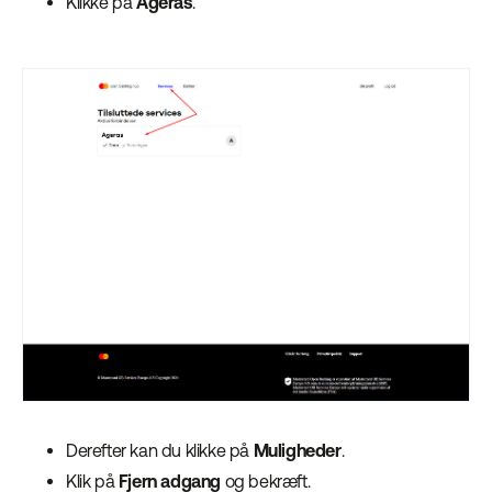
Klikke på
Ageras
.
Derefter kan du klikke på
Muligheder
.
Klik på
Fjern adgang
og bekræft.