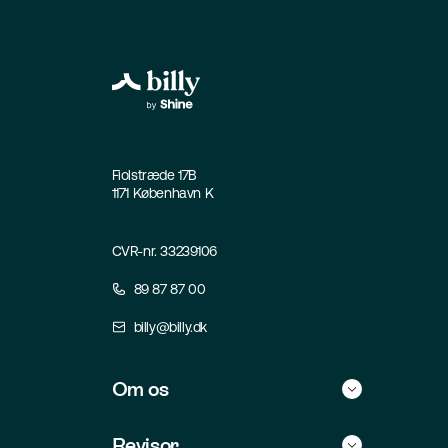
Fiolstræde 17B
1171 København K
CVR-nr. 33239106
89 87 87 00
billy@billy.dk
Om os
Historie
Revisor