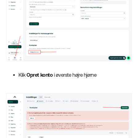
Klik
Opret konto
i øverste højre hjørne