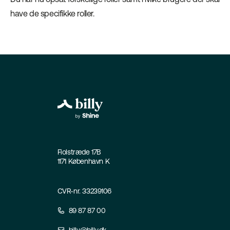
have de specifikke roller.
Fiolstræde 17B
1171 København K
CVR-nr. 33239106
89 87 87 00
billy@billy.dk