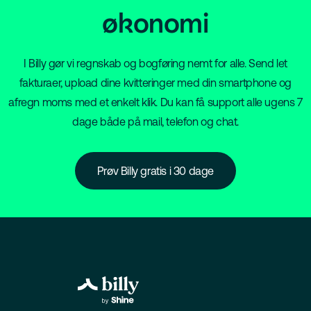
økonomi
I Billy gør vi regnskab og bogføring nemt for alle. Send let
fakturaer, upload dine kvitteringer med din smartphone og
afregn moms med et enkelt klik. Du kan få support alle ugens 7
dage både på mail, telefon og chat.
Prøv Billy gratis i 30 dage