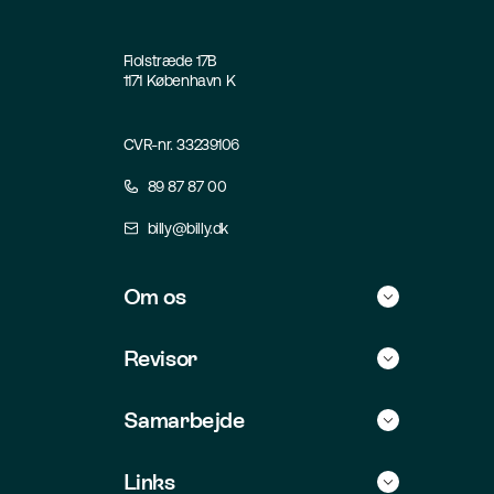
Fiolstræde 17B
1171 København K
CVR-nr. 33239106
89 87 87 00
billy@billy.dk
Om os
Historie
Revisor
Kontakt
Find selv revisor
Samarbejde
Jobs
For revisorer
Integrationer
Links