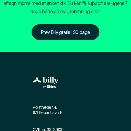
afregn moms med et enkelt klik. Du kan få support alle ugens 7
dage både på mail, telefon og chat.
Prøv Billy gratis i 30 dage
Fiolstræde 17B
1171 København K
CVR-nr. 33239106