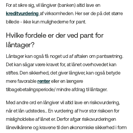
For at sikre sig, vil långiver (banken) altid lave en
kreditvurdering
af virksomheden. Her ser de på det større
billede - ikke kun mulighederne for pant.
Hvilke fordele er der ved pant for
låntager?
Låntager kan også få noget ud af aftalen om pantsætning.
Det kan sågar være kravet for, at lånet overhovedet kan
stiftes. Den sikkerhed, det giver långiver, kan også betyde
mere favorable
renter
eller en længere
tilbagebetalingsperiode/ mindre afdrag til låntager.
Med andre ord en långiver vil altid lave en risikovurdering,
når et lån udstedes... En vurdering af hvor stor risikoen for
misligholdelse af lånet er. Derfor afgør risikovurderingen
lånevilkårene og kravene til den økonomiske sikkerhed i form