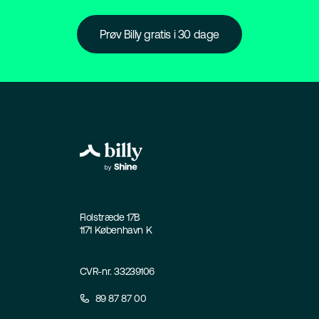
Prøv Billy gratis i 30 dage
Fiolstræde 17B
1171 København K
CVR-nr. 33239106
89 87 87 00