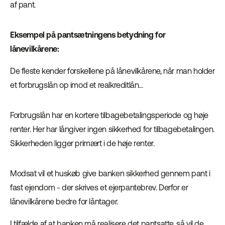
af pant.
Eksempel på pantsætningens betydning for
lånevilkårene:
De fleste kender forskellene på lånevilkårene, når man holder
et forbrugslån op imod et realkreditlån...
Forbrugslån har en kortere tilbagebetalingsperiode og høje
renter. Her har långiver ingen sikkerhed for tilbagebetalingen.
Sikkerheden ligger primært i de høje renter.
Modsat vil et huskøb give banken sikkerhed gennem pant i
fast ejendom - der skrives et ejerpantebrev. Derfor er
lånevilkårene bedre for låntager.
I tilfælde af at banken må realisere det pantsatte, så vil de